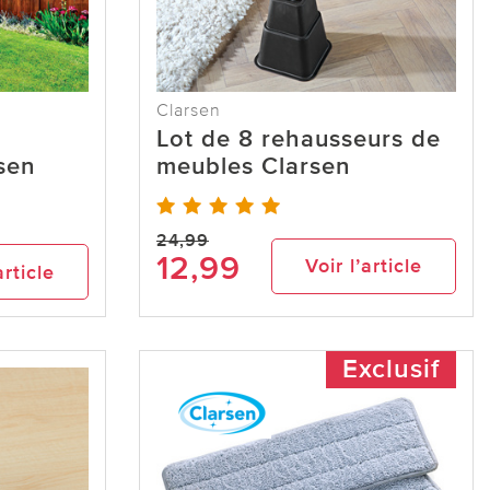
Clarsen
Lot de 8 rehausseurs de
sen
meubles Clarsen
24,99
12,99
Voir l’article
article
Exclusif