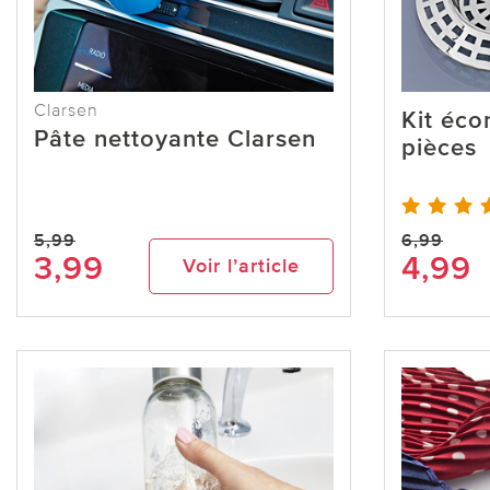
Clarsen
Kit éco
Pâte nettoyante Clarsen
pièces
5,99
6,99
3,99
4,99
Voir l’article