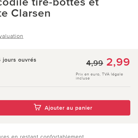
codile tire-bottes et
te Clarsen
évaluation
2,99
5 jours ouvrés
4,99
Prix en euro, TVA légale
incluse
Ajouter au panier
res en restant confortablement