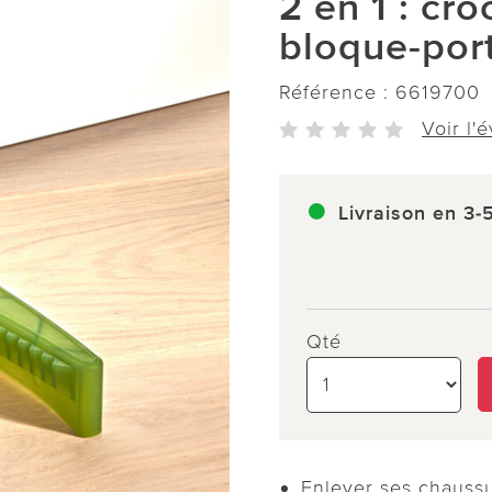
2 en 1 : cro
bloque-por
Référence :
6619700
Voir l'
Livraison en 3-
Qté
Enlever ses chaussu