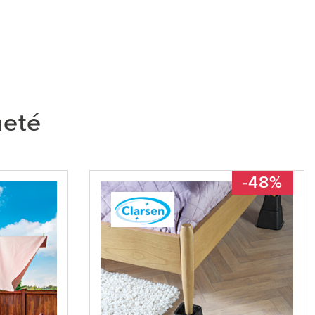
heté
-48%