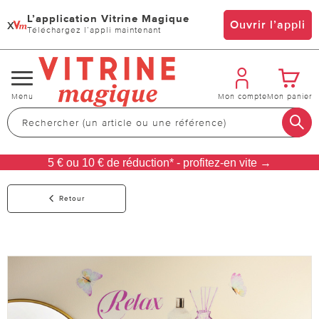
L’application Vitrine Magique
x
Ouvrir l’appli
Téléchargez l’appli maintenant
Changer
Menu
Mon compte
Mon panier
de
navigation
5 € ou 10 € de réduction* - profitez-en vite →
Retour