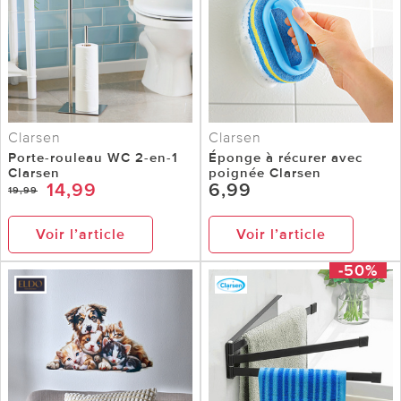
Clarsen
Clarsen
Porte-rouleau WC 2-en-1
Éponge à récurer avec
Clarsen
poignée Clarsen
14,99
6,99
19,99
Voir l’article
Voir l’article
-50%