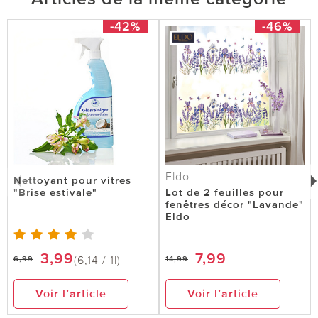
-42%
-46%
Eldo
Nettoyant pour vitres
"Brise estivale"
Lot de 2 feuilles pour
fenêtres décor "Lavande"
Eldo
3,99
7,99
(6,14 / 1l)
6,99
14,99
Voir l’article
Voir l’article