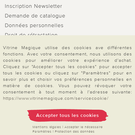
Inscription Newsletter
Demande de catalogue
Données personnelles
Droit de rétractation
Rétractation
Vitrine Magique utilise des cookies ave différentes
fonctions. Avec votre consentement, nous utilisons des
cookies pour améliorer votre expérience d'achat.
Cliquez sur "Accepter tous les cookies" pour accepter
tous les cookies ou cliquez sur "Paramètres" pour en
Paiement & Livraison
savoir plus et choisir vos préférences personnelles en
matière de cookies. Vous pouvez révoquer votre
consentement à tout moment à l'adresse suivante:
https://www.vitrinemagique.com/servicecookie/
À propos de nous
Accepter tous les cookies
Besoin d'aide?
Mentions légales
|
Accepter le nécessaire
Paramètres
|
Protection des données