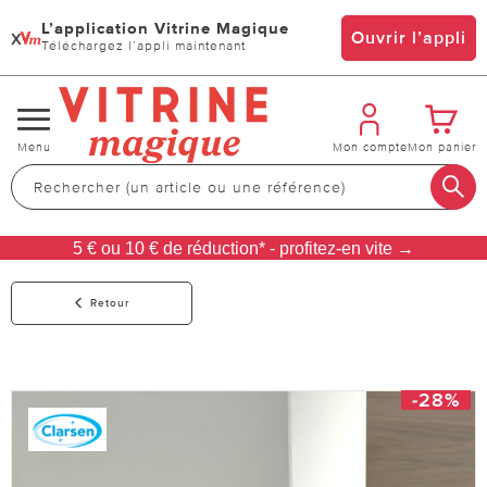
L’application Vitrine Magique
x
Ouvrir l’appli
Téléchargez l’appli maintenant
Changer
Menu
Mon compte
Mon panier
de
navigation
5 € ou 10 € de réduction* - profitez-en vite →
Retour
-28%