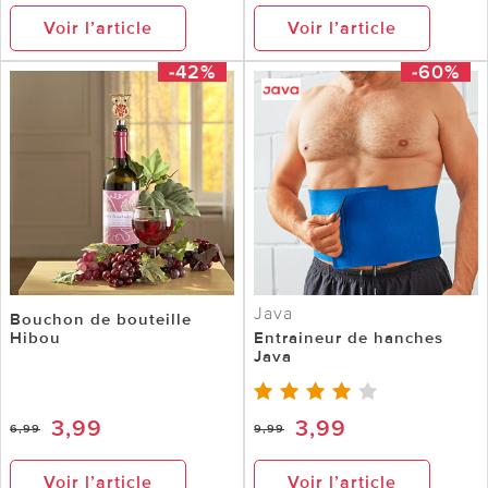
Voir l’article
Voir l’article
-42%
-60%
Java
Bouchon de bouteille
Hibou
Entraineur de hanches
Java
3,99
3,99
6,99
9,99
Voir l’article
Voir l’article