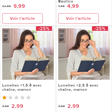
Basilico
9,99
4,99
24,99
7,99
Voir l’article
Voir l’article
-25%
-25%
Lunettes +1,5 δ avec
Lunettes +2,5 δ avec
chaîne, marron
chaîne, marron
2,99
2,99
3,99
3,99