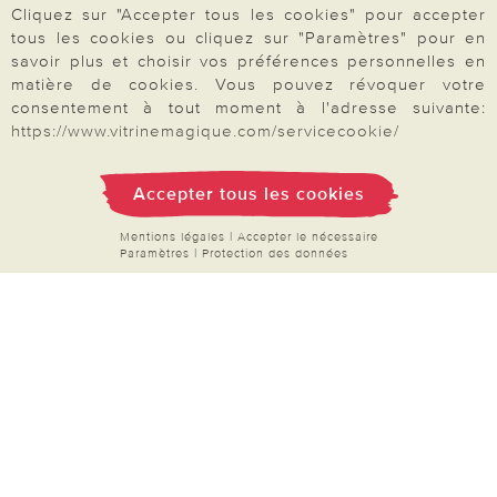
Cliquez sur "Accepter tous les cookies" pour accepter
Droit de rétractation
tous les cookies ou cliquez sur "Paramètres" pour en
savoir plus et choisir vos préférences personnelles en
Rétractation
matière de cookies. Vous pouvez révoquer votre
consentement à tout moment à l'adresse suivante:
https://www.vitrinemagique.com/servicecookie/
Paiement & Livraison
Accepter tous les cookies
Mentions légales
|
Accepter le nécessaire
Paramètres
|
Protection des données
À propos de nous
Besoin d'aide?
Mentions légales
|
CGV
|
Données & liberté
|
Vie privée & cookies
Prix en Euro, TVA légale incluse
©2026 Vitrine Magique