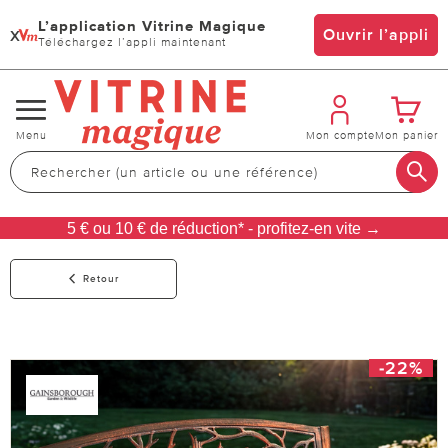
L’application Vitrine Magique
x
Ouvrir l’appli
Téléchargez l’appli maintenant
Changer
Menu
Mon compte
Mon panier
de
navigation
5 € ou 10 € de réduction* - profitez-en vite →
Retour
-22%