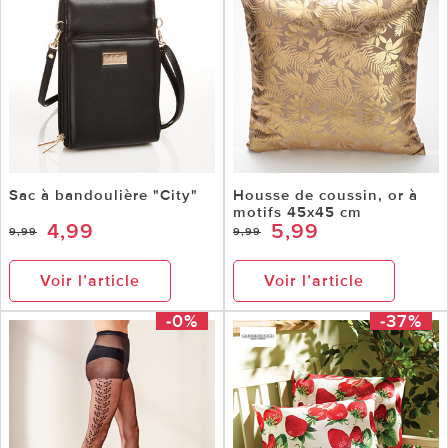
Sac à bandoulière "City"
Housse de coussin, or à
motifs 45x45 cm
4,99
5,99
9,99
9,99
Voir l’article
Voir l’article
-0%
-37%