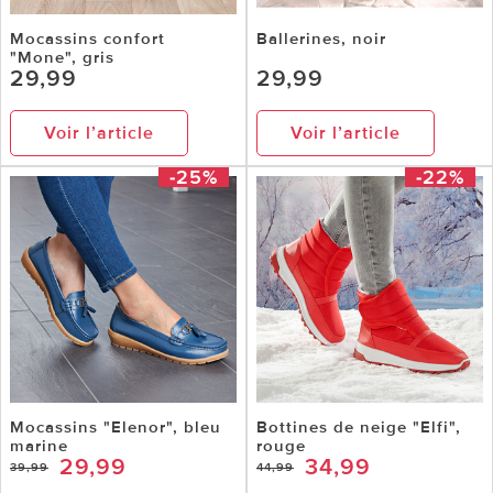
Mocassins confort
Ballerines, noir
"Mone", gris
29,99
29,99
Voir l’article
Voir l’article
-25%
-22%
Mocassins "Elenor", bleu
Bottines de neige "Elfi",
marine
rouge
29,99
34,99
39,99
44,99