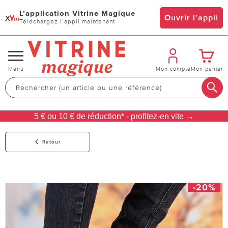
L’application Vitrine Magique
x
Ouvrir l’appli
Téléchargez l’appli maintenant
Changer
Menu
Mon compte
Mon panier
de
navigation
5 € ou 10 € de réduction* - profitez-en vite →
Retour
-20%