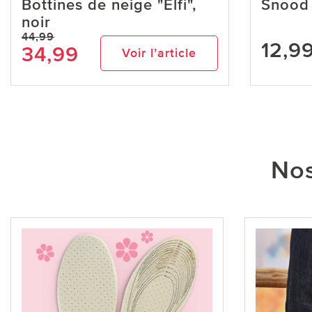
Bottines de neige "Elfi",
Snood 
noir
44,99
12,9
34,99
Voir l’article
Nos