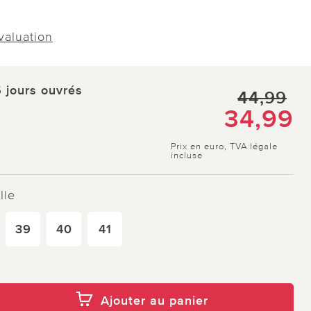
évaluation
5 jours ouvrés
44,99
34,99
Prix en euro, TVA légale
incluse
lle
39
40
41
Ajouter au panier