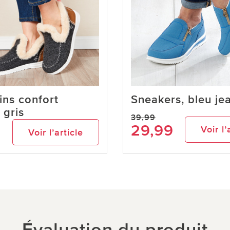
ns confort
Sneakers, bleu je
 gris
39,99
9
29,99
Voir l’
Voir l’article