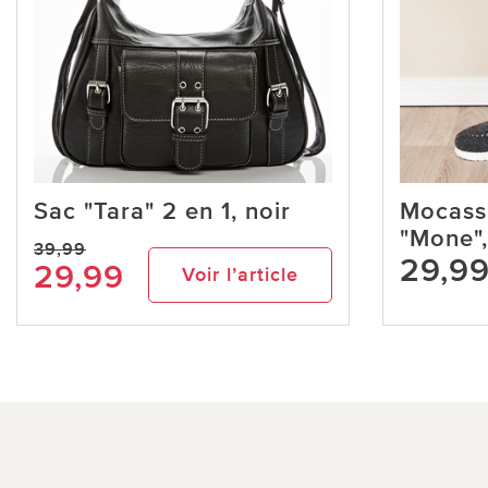
Sac "Tara" 2 en 1, noir
Mocassi
"Mone",
39,99
29,9
29,99
Voir l’article