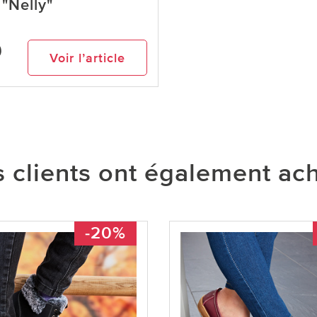
"Nelly"
9
Voir l’article
 clients ont également ac
-20%