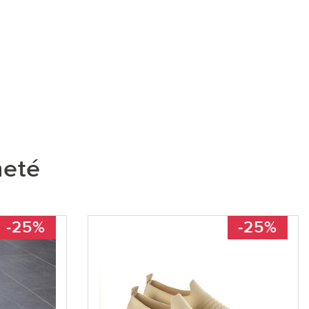
heté
-25%
-25%