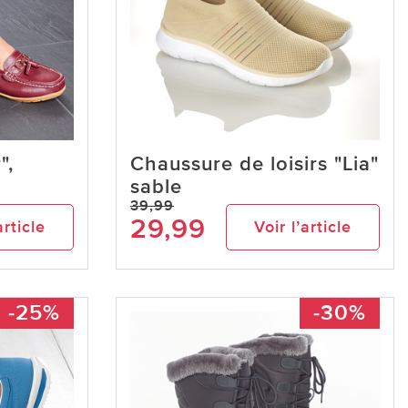
",
Chaussure de loisirs "Lia"
sable
39,99
29,99
article
Voir l’article
-25%
-30%