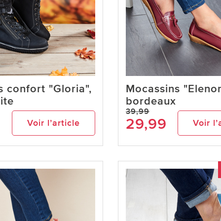
s confort "Gloria",
Mocassins "Elenor
ite
bordeaux
39,99
9
29,99
Voir l’article
Voir l’