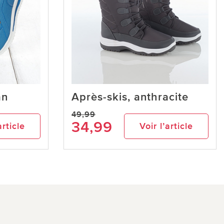
an
Après-skis, anthracite
49,99
34,99
article
Voir l’article