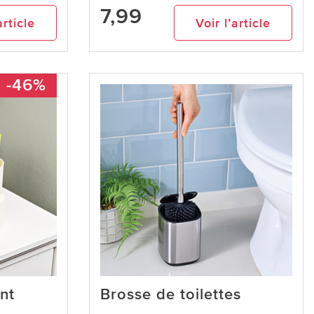
7,99
article
Voir l’article
-46%
nt
Brosse de toilettes