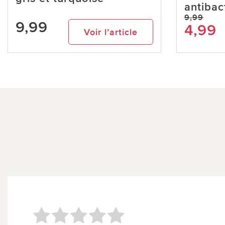
antibac
9,99
9,99
4,99
Voir l’article