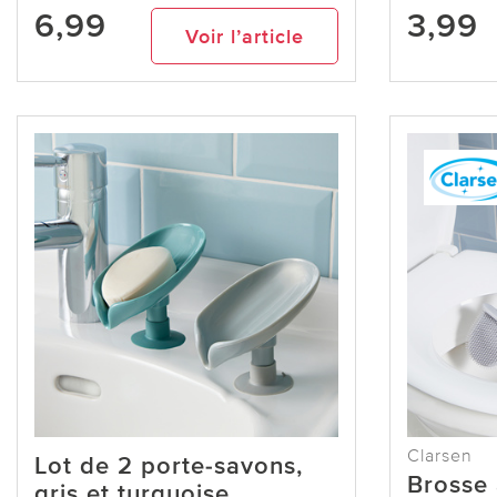
6,99
3,99
Voir l’article
Clarsen
Lot de 2 porte-savons,
Brosse
gris et turquoise