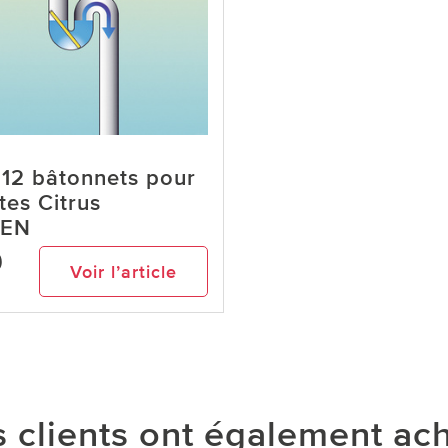
 12 bâtonnets pour
tes Citrus
SEN
9
Voir l’article
 clients ont également ac