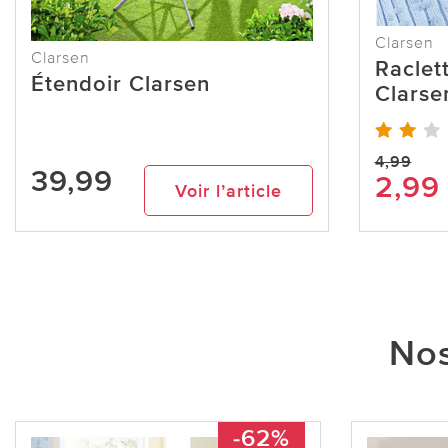
Clarsen
Clarsen
Raclet
Étendoir Clarsen
Clarse
4,99
39,99
2,99
Voir l’article
Nos
-62%