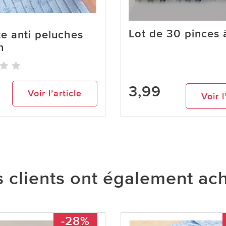
Lot de 30 pinces 
te anti peluches
n
3,99
Voir l’article
Voir l
 clients ont également ac
-28%