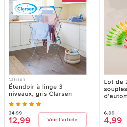
Clarsen
Lot de 
Étendoir à linge 3
souples
niveaux, gris Clarsen
d'auto
34,99
6,99
12,99
4,99
Voir l’article