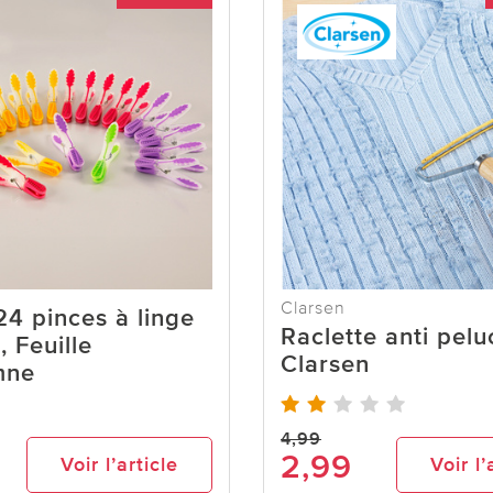
Clarsen
24 pinces à linge
Raclette anti pel
, Feuille
Clarsen
mne
4,99
2,99
Voir l’article
Voir l’