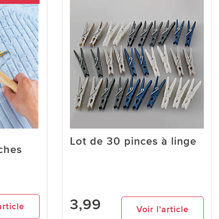
Lot de 30 pinces à linge
uches
3,99
article
Voir l’article