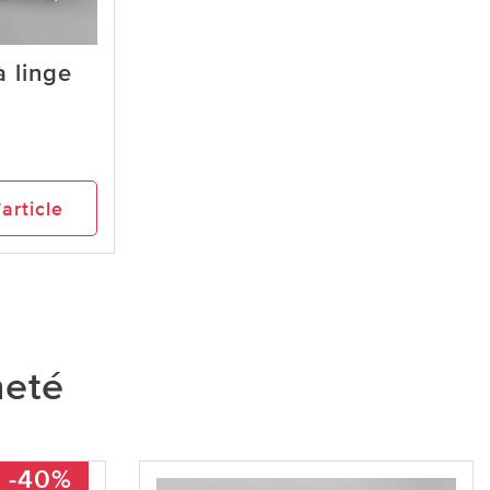
à linge
’article
heté
-40%