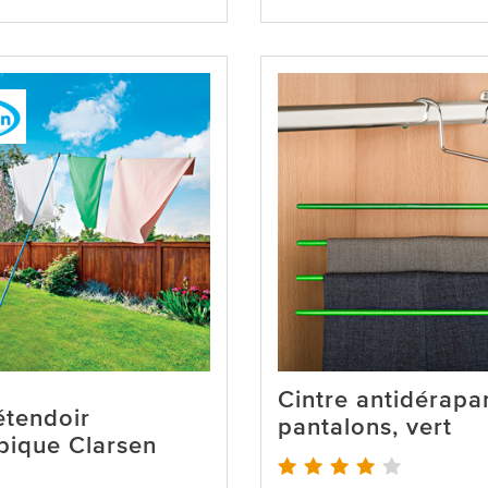
Cintre antidérapa
étendoir
pantalons, vert
pique Clarsen