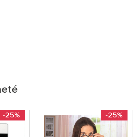
heté
-25%
-25%