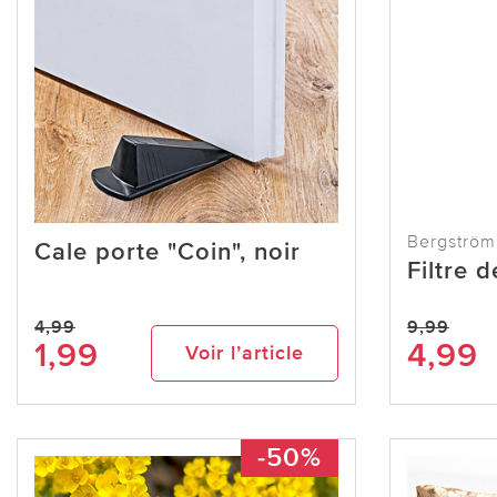
Bergström
Cale porte "Coin", noir
Filtre 
4,99
9,99
1,99
4,99
Voir l’article
-50%