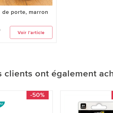
 de porte, marron
9
Voir l’article
 clients ont également ac
-50%