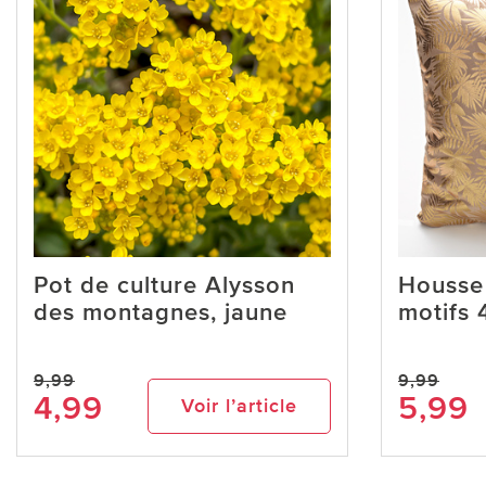
Pot de culture Alysson
Housse 
des montagnes, jaune
motifs
9,99
9,99
4,99
5,99
Voir l’article