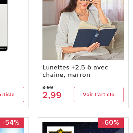
Lunettes +2,5 δ avec
chaîne, marron
3,99
2,99
article
Voir l’article
-54%
-60%