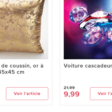
de coussin, or à
Voiture cascadeu
 45x45 cm
21,99
9,99
Voir l’article
Voir l’