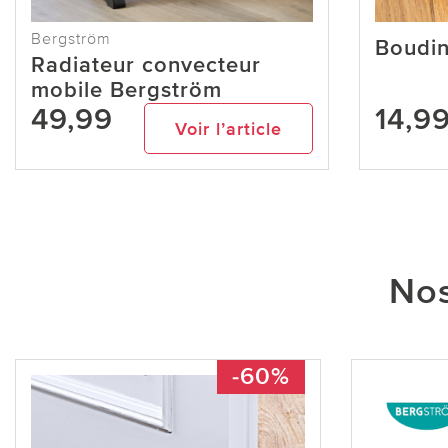
Bergström
Boudin
Radiateur convecteur
mobile Bergström
49,99
14,9
Voir l’article
Nos
-60%