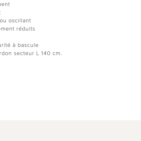
ment
t
u oscillant
ement réduits
urité à bascule
rdon secteur L 140 cm.
vidéo