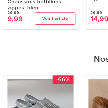
Chaussons bottillons
zippés, bleu
29,99
29,99
9,99
14,9
Voir l’article
Nos
-66%