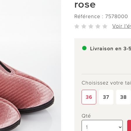
rose
Référence :
7578000
Voir l'
Livraison en 3-
Choisissez votre tai
36
37
38
Qté