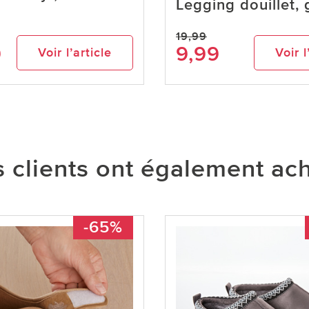
Legging douillet, g
19,99
9
9,99
Voir l’article
Voir l
 clients ont également ac
-65%