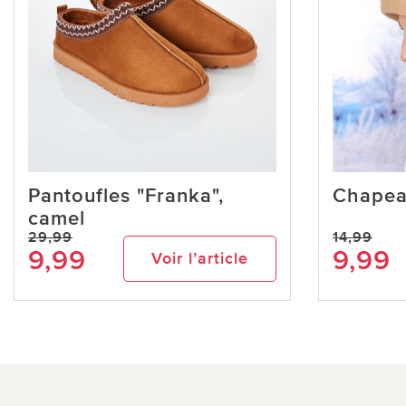
Pantoufles "Franka",
Chapeau
camel
29,99
14,99
9,99
9,99
Voir l’article