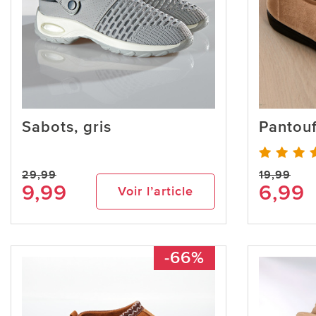
Sabots, gris
Pantouf
29,99
19,99
9,99
6,99
Voir l’article
-66%