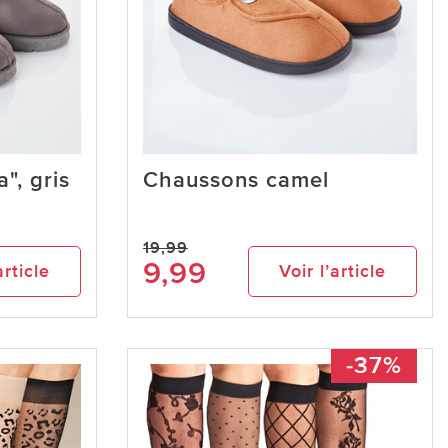
", gris
Chaussons camel
19,99
9,99
article
Voir l’article
-37%