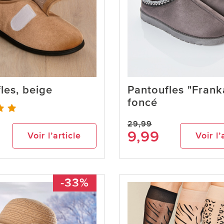
les, beige
Pantoufles "Franka
foncé
29,99
9,99
Voir l’article
Voir l’
-33%