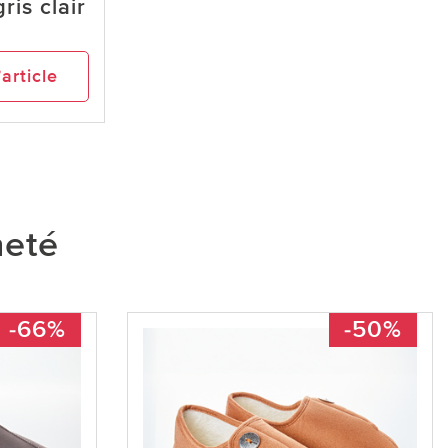
ris clair
’article
heté
-66%
-50%