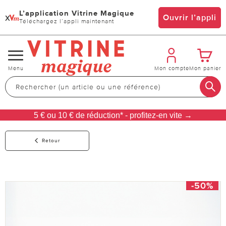
L’application Vitrine Magique
x
Ouvrir l’appli
Téléchargez l’appli maintenant
Changer
Menu
Mon compte
Mon panier
de
navigation
5 € ou 10 € de réduction* - profitez-en vite →
Retour
-50%