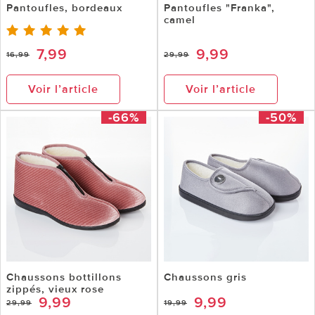
Pantoufles, bordeaux
Pantoufles "Franka",
camel
7,99
9,99
16,99
29,99
Voir l’article
Voir l’article
-66%
-50%
Chaussons bottillons
Chaussons gris
zippés, vieux rose
9,99
9,99
29,99
19,99