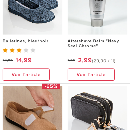
Ballerines, bleu/noir
Aftershave Balm ”Navy
Seal Chrome”
14,99
2,99
(29,90 / 1l)
24,99
7,99
Voir l’article
Voir l’article
-65%