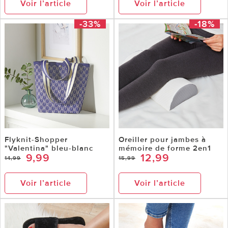
Voir l’article
Voir l’article
-33%
-18%
Flyknit-Shopper
Oreiller pour jambes à
"Valentina" bleu-blanc
mémoire de forme 2en1
9,99
12,99
14,99
15,99
Voir l’article
Voir l’article