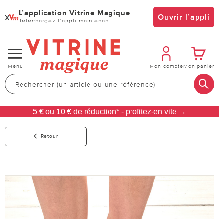
L’application Vitrine Magique
x
Ouvrir l’appli
Téléchargez l’appli maintenant
Changer
Menu
Mon compte
Mon panier
de
navigation
5 € ou 10 € de réduction* - profitez-en vite →
Retour