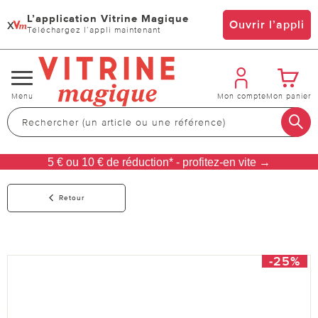
L’application Vitrine Magique
x
Ouvrir l’appli
Téléchargez l’appli maintenant
Changer
Menu
Mon compte
Mon panier
de
navigation
5 € ou 10 € de réduction* - profitez-en vite →
Retour
-25%