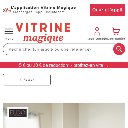
L’application Vitrine Magique
x
Ouvrir l’appli
Téléchargez l’appli maintenant
Changer
Menu
Mon compte
Mon panier
de
navigation
5 € ou 10 € de réduction* - profitez-en vite →
Retour