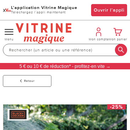
L’application Vitrine Magique
x
Ouvrir l’appli
Téléchargez l’appli maintenant
Changer
Menu
Mon compte
Mon panier
de
navigation
5 € ou 10 € de réduction* - profitez-en vite →
Retour
-25%