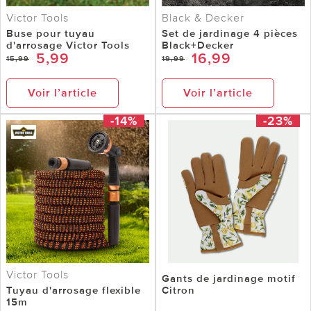
Victor Tools
Black & Decker
Buse pour tuyau
Set de jardinage 4 pièces
d'arrosage Victor Tools
Black+Decker
5,99
16,99
15,99
19,99
Voir l’article
Voir l’article
-14%
-23%
Victor Tools
Gants de jardinage motif
Tuyau d'arrosage flexible
Citron
15m