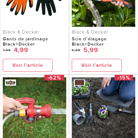
Black & Decker
Black & Decker
Gants de jardinage
Scie d’élagage
Black+Decker
Black+Decker
4,99
5,99
7,99
9,99
Voir l’article
Voir l’article
-62%
-15%