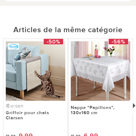
Articles de la même catégorie
-50%
-56%
Clarsen
Nappe "Papillons",
Griffoir pour chats
130x160 cm
Clarsen
9,99
6,99
19,99
15,99