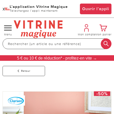
L’application Vitrine Magique
x
Ouvrir l’appli
Téléchargez l’appli maintenant
Changer
Menu
Mon compte
Mon panier
de
navigation
5 € ou 10 € de réduction* - profitez-en vite →
Retour
-50%