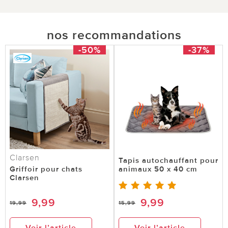
nos recommandations
-50%
-37%
Clarsen
Tapis autochauffant pour
Griffoir pour chats
animaux 50 x 40 cm
Clarsen
9,99
9,99
19,99
15,99
Voir l’article
Voir l’article