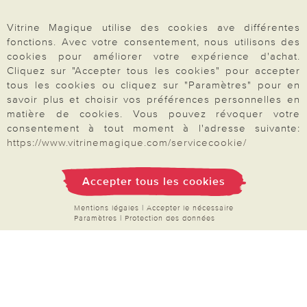
Mon compte
Inscription Newsletter
Vitrine Magique utilise des cookies ave différentes
fonctions. Avec votre consentement, nous utilisons des
Demande de catalogue
cookies pour améliorer votre expérience d'achat.
Données personnelles
Cliquez sur "Accepter tous les cookies" pour accepter
tous les cookies ou cliquez sur "Paramètres" pour en
Droit de rétractation
savoir plus et choisir vos préférences personnelles en
Rétractation
matière de cookies. Vous pouvez révoquer votre
consentement à tout moment à l'adresse suivante:
https://www.vitrinemagique.com/servicecookie/
Accepter tous les cookies
Paiement & Livraison
Mentions légales
|
Accepter le nécessaire
Paramètres
|
Protection des données
À propos de nous
Besoin d'aide?