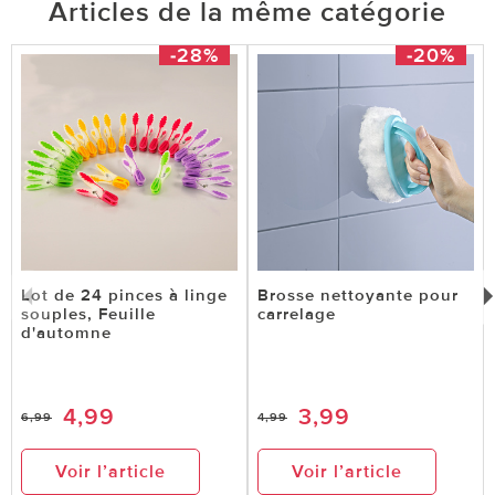
Articles de la même catégorie
-28%
-20%
Lot de 24 pinces à linge
Brosse nettoyante pour
souples, Feuille
carrelage
d'automne
4,99
3,99
6,99
4,99
Voir l’article
Voir l’article