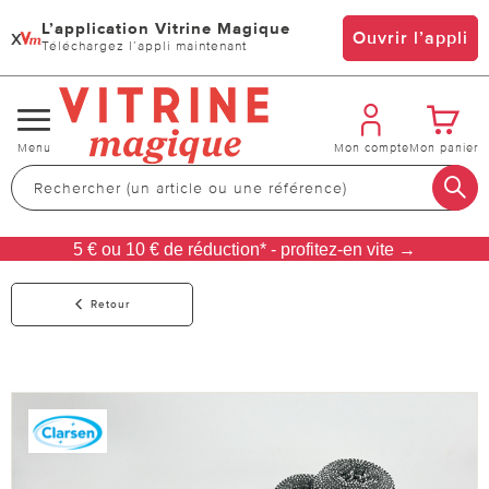
L’application Vitrine Magique
x
Ouvrir l’appli
Téléchargez l’appli maintenant
Changer
Menu
Mon compte
Mon panier
de
navigation
5 € ou 10 € de réduction* - profitez-en vite →
Retour