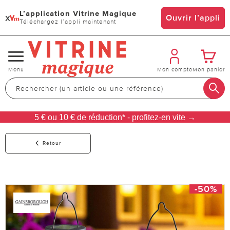
L’application Vitrine Magique
x
Ouvrir l’appli
Téléchargez l’appli maintenant
Changer
Menu
Mon compte
Mon panier
de
navigation
5 € ou 10 € de réduction* - profitez-en vite →
Retour
-50%