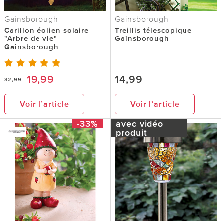
Gainsborough
Gainsborough
Carillon éolien solaire
Treillis télescopique
"Arbre de vie"
Gainsborough
Gainsborough
19,99
14,99
32,99
Voir l’article
Voir l’article
-33%
avec vidéo
produit