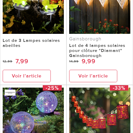
Gainsborough
Lot de 3 Lampes solaires
abeilles
Lot de 4 lampes solaires
pour clôture "Diamant"
Gainsborough
7,99
9,99
12,99
14,99
Voir l’article
Voir l’article
-25%
-33%