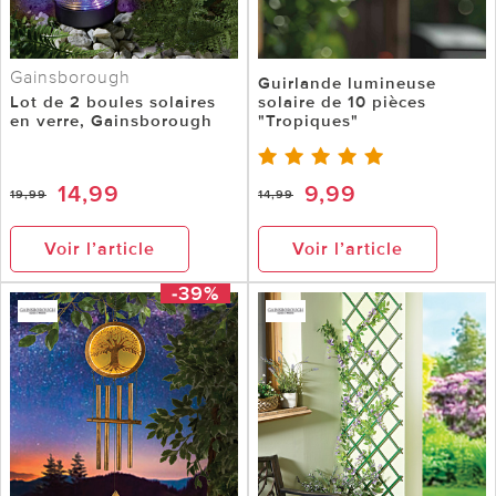
Gainsborough
Guirlande lumineuse
Lot de 2 boules solaires
solaire de 10 pièces
en verre, Gainsborough
"Tropiques"
14,99
9,99
19,99
14,99
Voir l’article
Voir l’article
-39%