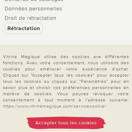
Données personnelles
Droit de rétractation
Rétractation
Vitrine Magique utilise des cookies ave différentes
Paiement & Livraison
fonctions. Avec votre consentement, nous utilisons des
cookies pour améliorer votre expérience d'achat.
Cliquez sur "Accepter tous les cookies" pour accepter
tous les cookies ou cliquez sur "Paramètres" pour en
À propos de nous
savoir plus et choisir vos préférences personnelles en
matière de cookies. Vous pouvez révoquer votre
consentement à tout moment à l'adresse suivante:
Besoin d'aide?
https://www.vitrinemagique.com/servicecookie/
Accepter tous les cookies
Mentions légales
|
CGV
|
Données & liberté
|
Vie privée & cookies