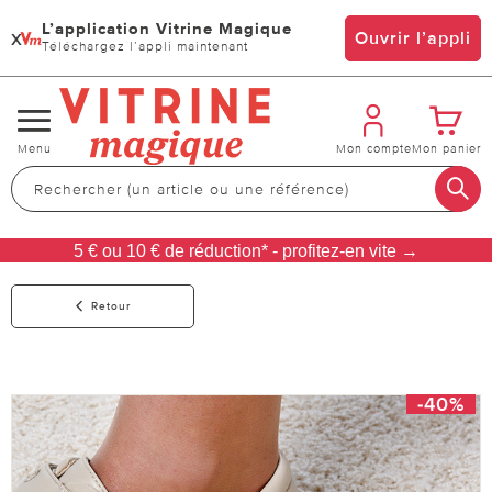
L’application Vitrine Magique
x
Ouvrir l’appli
Téléchargez l’appli maintenant
Changer
Menu
Mon compte
Mon panier
de
navigation
5 € ou 10 € de réduction* - profitez-en vite →
Retour
-40%