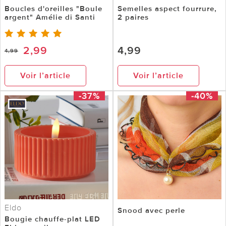
Boucles d'oreilles "Boule
Semelles aspect fourrure,
argent" Amélie di Santi
2 paires
2,99
4,99
4,99
Voir l’article
Voir l’article
-37%
-40%
Eldo
Snood avec perle
Bougie chauffe-plat LED