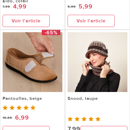
Eldo, corail
4,99
5,99
7,99
9,99
Voir l’article
Voir l’article
-65%
Pantoufles, beige
Snood, taupe
6,99
19,99
7,99