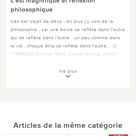
c'est magnifique et réfléxion
philosophique
très bel objet de déco , en plus j'y vois de la
philosophie , car une boule se reflète dans l'autre
qui se reflète dans l'autre....un peu comme dans
la vie , chaque être se reflète dans l'autre... :-)
***3PAGEN Service-Team: Lieber Kunde, vielen
Dank für Ihre großartige Bewertung. Wir freuen
uns, Sie bald wieder bei uns begrüßen zu
lire plus
können.***
1 sur 1 ont trouvé cette évaluation utile.
utile
pas utile
Articles de la même catégorie