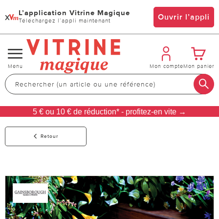
L’application Vitrine Magique
x
Ouvrir l’appli
Téléchargez l’appli maintenant
Changer
Menu
Mon compte
Mon panier
de
navigation
5 € ou 10 € de réduction* - profitez-en vite →
Retour