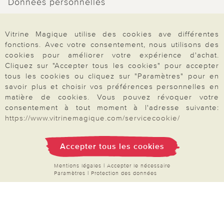
Données personnelles
Droit de rétractation
Vitrine Magique utilise des cookies ave différentes
Rétractation
fonctions. Avec votre consentement, nous utilisons des
cookies pour améliorer votre expérience d'achat.
Cliquez sur "Accepter tous les cookies" pour accepter
tous les cookies ou cliquez sur "Paramètres" pour en
savoir plus et choisir vos préférences personnelles en
Paiement & Livraison
matière de cookies. Vous pouvez révoquer votre
consentement à tout moment à l'adresse suivante:
https://www.vitrinemagique.com/servicecookie/
À propos de nous
Accepter tous les cookies
Besoin d'aide?
Mentions légales
|
Accepter le nécessaire
Paramètres
|
Protection des données
Mentions légales
|
CGV
|
Données & liberté
|
Vie privée & cookies
Prix en Euro, TVA légale incluse
©2026 Vitrine Magique