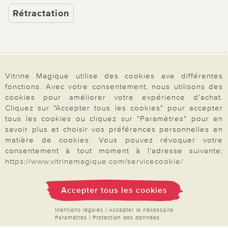
Rétractation
Paiement & Livraison
Vitrine Magique utilise des cookies ave différentes
fonctions. Avec votre consentement, nous utilisons des
cookies pour améliorer votre expérience d'achat.
À propos de nous
Cliquez sur "Accepter tous les cookies" pour accepter
tous les cookies ou cliquez sur "Paramètres" pour en
savoir plus et choisir vos préférences personnelles en
matière de cookies. Vous pouvez révoquer votre
Besoin d'aide?
consentement à tout moment à l'adresse suivante:
https://www.vitrinemagique.com/servicecookie/
Mentions légales
|
CGV
|
Données & liberté
|
Vie privée & cookies
Accepter tous les cookies
Prix en Euro, TVA légale incluse
©2026 Vitrine Magique
Mentions légales
|
Accepter le nécessaire
Paramètres
|
Protection des données