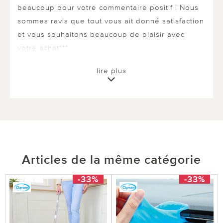
beaucoup pour votre commentaire positif ! Nous
sommes ravis que tout vous ait donné satisfaction
et vous souhaitons beaucoup de plaisir avec
votre achat***
lire plus
0 sur 0 ont trouvé cette évaluation utile.
utile
pas utile
Articles de la même catégorie
le 02.03.2026
sur Titounette de Héric
-33%
-33%
Mini aspirateur
Super contente d'ailleur j'en air repris un