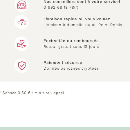
Nos conseillers sont à votre service!
0 892 68 18 78(*)
5 sur 5 ont trouvé cette évaluation utile.
Livraison rapide où vous voulez
Livraison à domicile ou au Point Relais
utile
pas utile
Enchantée ou remboursée
Retour gratuit sous 15 jours
Paiement sécurisé
Donnés bancaires cryptées
le 29.01.2025
sur gisele de ANGERS
mimi aspirateur
très bien
* Service 0,50 € / min + prix appel
67 sur 68 ont trouvé cette évaluation utile.
utile
pas utile