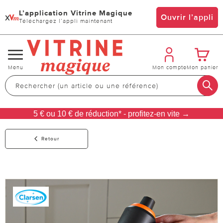
L’application Vitrine Magique
x
Ouvrir l’appli
Téléchargez l’appli maintenant
Changer
Menu
Mon compte
Mon panier
de
navigation
5 € ou 10 € de réduction* - profitez-en vite →
Retour