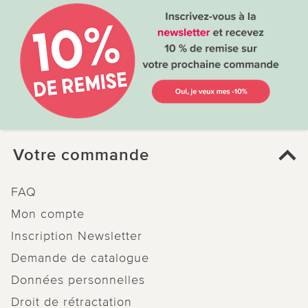
le 13.01.2025
sur Sylvia de Vincennes
Mini aspirateur à main Clarsen
Très bien, pratique et simple d'utilisation ! Petit
mais costaud comme on dit...
Votre commande
FAQ
0 sur 0 ont trouvé cette évaluation utile.
Mon compte
utile
pas utile
Inscription Newsletter
Demande de catalogue
Données personnelles
Droit de rétractation