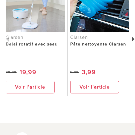
deuxième, pour la voiture. Je recommande ***
Vitrine Magique Service client: Merci pour votre
retour positif ! Nous vous souhaitons encore
beaucoup de plaisir avec votre achat – nous nous
réjouissons de votre prochaine visite. ***
Clarsen
Clarsen
Balai rotatif avec seau
Pâte nettoyante Clarsen
0 sur 0 ont trouvé cette évaluation utile.
utile
pas utile
19,99
3,99
29,99
5,99
Voir l’article
Voir l’article
le 22.08.2025
sur Martine BONNEFOND de Mauguio
miniaspirateur
pratique pour les petits espaces