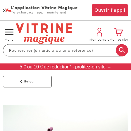
L’application Vitrine Magique
x
Ouvrir l’appli
Téléchargez l’appli maintenant
Changer
Menu
Mon compte
Mon panier
de
navigation
5 € ou 10 € de réduction* - profitez-en vite →
Retour