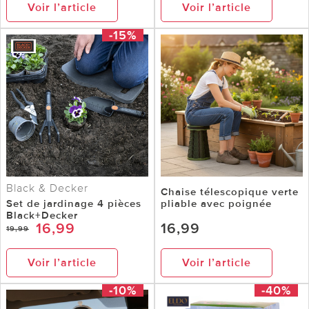
Voir l’article
Voir l’article
-15%
Black & Decker
Chaise télescopique verte
Set de jardinage 4 pièces
pliable avec poignée
Black+Decker
16,99
16,99
19,99
Voir l’article
Voir l’article
-10%
-40%