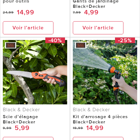
pour outils
Gants de jardinage
Black+Decker
14,99
4,99
24,99
7,99
Voir l’article
Voir l’article
-40%
-25%
Black & Decker
Black & Decker
Scie d’élagage
Kit d'arrosage 4 pièces
Black+Decker
Black+Decker
5,99
14,99
9,99
19,99