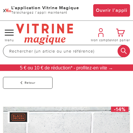
L’application Vitrine Magique
x
Ouvrir l’appli
Téléchargez l’appli maintenant
Changer
Menu
Mon compte
Mon panier
de
navigation
5 € ou 10 € de réduction* - profitez-en vite →
Retour
-14%