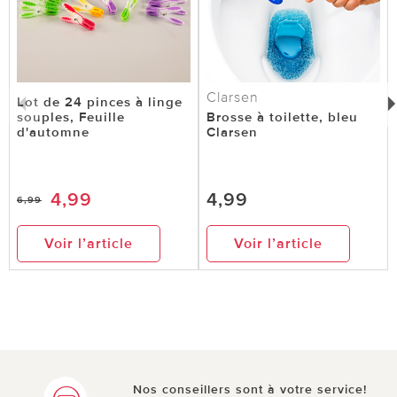
Clarsen
Lot de 24 pinces à linge
souples, Feuille
Brosse à toilette, bleu
d'automne
Clarsen
4,99
4,99
6,99
Voir l’article
Voir l’article
Nos conseillers sont à votre service!