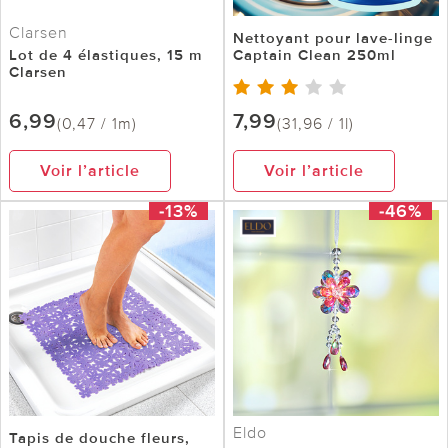
Clarsen
Nettoyant pour lave-linge
Lot de 4 élastiques, 15 m
Captain Clean 250ml
Clarsen
6,99
7,99
(0,47 / 1m)
(31,96 / 1l)
Voir l’article
Voir l’article
-13%
-46%
Eldo
Tapis de douche fleurs,