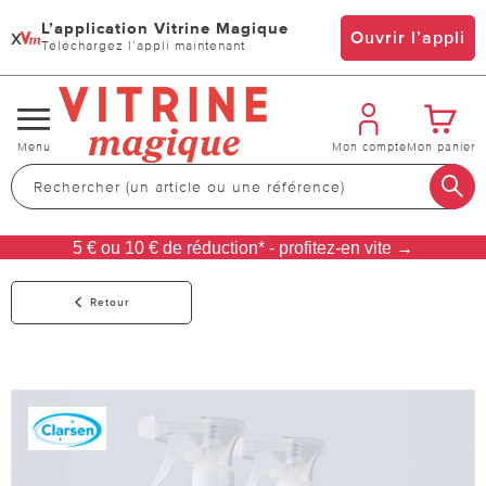
L’application Vitrine Magique
x
Ouvrir l’appli
Téléchargez l’appli maintenant
Changer
Menu
Mon compte
Mon panier
de
navigation
5 € ou 10 € de réduction* - profitez-en vite →
Retour