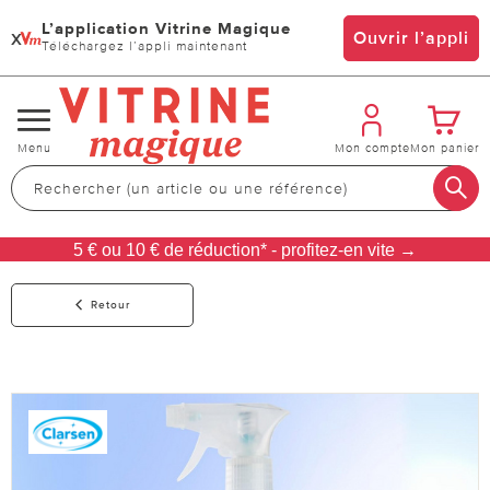
L’application Vitrine Magique
x
Ouvrir l’appli
Téléchargez l’appli maintenant
Changer
Menu
Mon compte
Mon panier
de
navigation
5 € ou 10 € de réduction* - profitez-en vite →
Retour