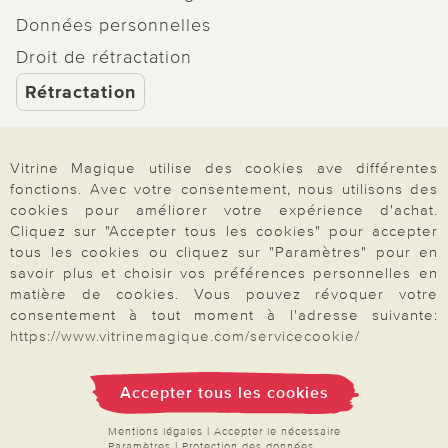
Données personnelles
Droit de rétractation
Rétractation
Vitrine Magique utilise des cookies ave différentes
fonctions. Avec votre consentement, nous utilisons des
Paiement & Livraison
cookies pour améliorer votre expérience d'achat.
Cliquez sur "Accepter tous les cookies" pour accepter
tous les cookies ou cliquez sur "Paramètres" pour en
savoir plus et choisir vos préférences personnelles en
À propos de nous
matière de cookies. Vous pouvez révoquer votre
consentement à tout moment à l'adresse suivante:
https://www.vitrinemagique.com/servicecookie/
Besoin d'aide?
Accepter tous les cookies
Mentions légales
|
CGV
|
Données & liberté
|
Vie privée & cookies
Mentions légales
|
Accepter le nécessaire
Prix en Euro, TVA légale incluse
Paramètres
|
Protection des données