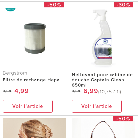
-50%
-30%
Bergström
Nettoyant pour cabine de
Filtre de rechange Hepa
douche Captain Clean
650ml
4,99
6,99
(10,75 / 1l)
9,99
9,99
Voir l’article
Voir l’article
-50%