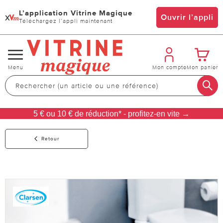
L’application Vitrine Magique
x
Ouvrir l’appli
Téléchargez l’appli maintenant
Changer
Menu
Mon compte
Mon panier
de
navigation
5 € ou 10 € de réduction* - profitez-en vite →
Retour