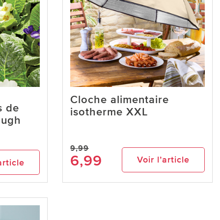
Cloche alimentaire
s de
isotherme XXL
ough
9,99
6,99
Voir l’article
article