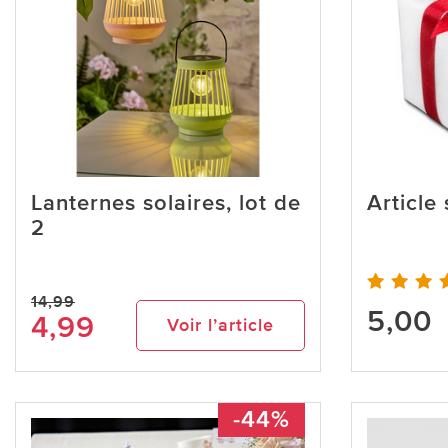
Lanternes solaires, lot de
Article
2
14,99
5,00
4,99
Voir l’article
-44%