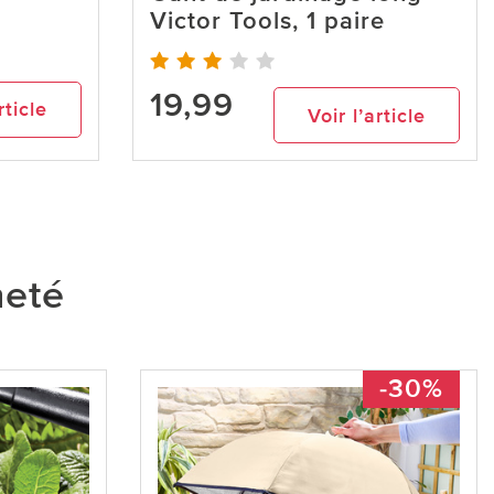
Victor Tools, 1 paire
19,99
rticle
Voir l’article
heté
-30%