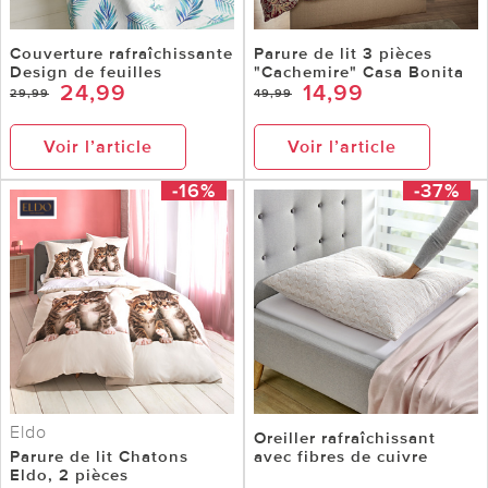
Couverture rafraîchissante
Parure de lit 3 pièces
Design de feuilles
"Cachemire" Casa Bonita
24,99
14,99
29,99
49,99
Voir l’article
Voir l’article
-16%
-37%
Eldo
Oreiller rafraîchissant
Parure de lit Chatons
avec fibres de cuivre
Eldo, 2 pièces