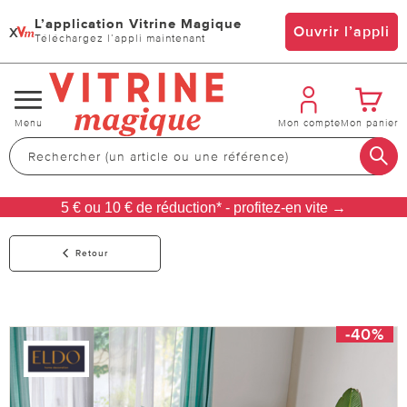
L’application Vitrine Magique
x
Ouvrir l’appli
Téléchargez l’appli maintenant
Changer
Menu
Mon compte
Mon panier
de
navigation
5 € ou 10 € de réduction* - profitez-en vite →
Retour
-40%