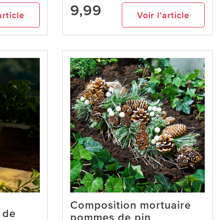
9,99
article
Voir l’article
Composition mortuaire
 de
pommes de pin