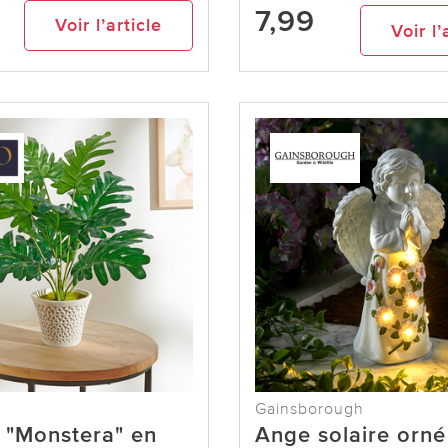
7,99
Voir l’article
Voir l’
Gainsborough
 "Monstera" en
Ange solaire orné