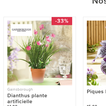
Nos
-33%
Gainsborough
Piques 
Dianthus plante
artificielle