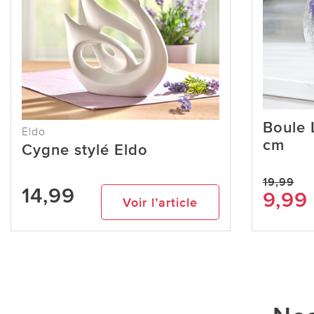
Boule 
Eldo
cm
Cygne stylé Eldo
19,99
14,99
9,99
Voir l’article