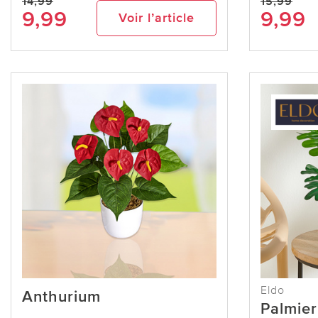
14,99
15,99
9,99
9,99
Voir l’article
Eldo
Anthurium
Palmier