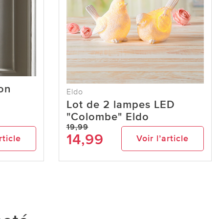
on
Eldo
Lot de 2 lampes LED
"Colombe" Eldo
19,99
14,99
rticle
Voir l’article