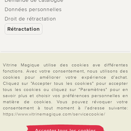
Données personnelles
Droit de rétractation
Rétractation
Paiement & Livraison
Vitrine Magique utilise des cookies ave différentes
fonctions. Avec votre consentement, nous utilisons des
cookies pour améliorer votre expérience d'achat.
À propos de nous
Cliquez sur "Accepter tous les cookies" pour accepter
tous les cookies ou cliquez sur "Paramètres" pour en
savoir plus et choisir vos préférences personnelles en
matière de cookies. Vous pouvez révoquer votre
Besoin d'aide?
consentement à tout moment à l'adresse suivante:
https://www.vitrinemagique.com/servicecookie/
Mentions légales
|
CGV
|
Données & liberté
|
Vie privée & cookies
Accepter tous les cookies