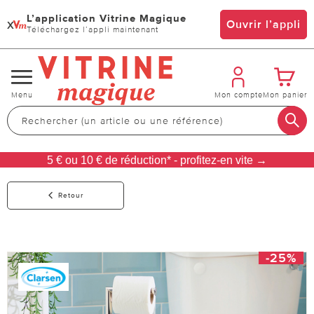
L’application Vitrine Magique
x
Ouvrir l’appli
Téléchargez l’appli maintenant
Changer
Menu
Mon compte
Mon panier
de
navigation
5 € ou 10 € de réduction* - profitez-en vite →
Retour
-25%