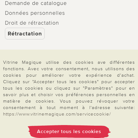
Demande de catalogue
Données personnelles
Droit de rétractation
Rétractation
Vitrine Magique utilise des cookies ave différentes
Paiement & Livraison
fonctions. Avec votre consentement, nous utilisons des
cookies pour améliorer votre expérience d'achat.
Cliquez sur "Accepter tous les cookies" pour accepter
tous les cookies ou cliquez sur "Paramètres" pour en
À propos de nous
savoir plus et choisir vos préférences personnelles en
matière de cookies. Vous pouvez révoquer votre
consentement à tout moment à l'adresse suivante:
Besoin d'aide?
https://www.vitrinemagique.com/servicecookie/
Accepter tous les cookies
Mentions légales
|
CGV
|
Données & liberté
|
Vie privée & cookies