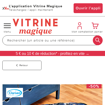
L’application Vitrine Magique
x
Ouvrir l’appli
Téléchargez l’appli maintenant
Changer
Menu
Mon compte
Mon panier
de
navigation
5 € ou 10 € de réduction* - profitez-en vite →
Retour
-50%