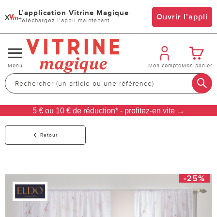
L’application Vitrine Magique
x
Ouvrir l’appli
Téléchargez l’appli maintenant
Changer
Menu
Mon compte
Mon panier
de
navigation
5 € ou 10 € de réduction* - profitez-en vite →
Retour
-25%