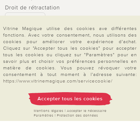
Droit de rétractation
Rétractation
Vitrine Magique utilise des cookies ave différentes
fonctions. Avec votre consentement, nous utilisons des
cookies pour améliorer votre expérience d'achat.
Cliquez sur "Accepter tous les cookies" pour accepter
Paiement & Livraison
tous les cookies ou cliquez sur "Paramètres" pour en
savoir plus et choisir vos préférences personnelles en
matière de cookies. Vous pouvez révoquer votre
consentement à tout moment à l'adresse suivante:
À propos de nous
https://www.vitrinemagique.com/servicecookie/
Accepter tous les cookies
Besoin d'aide?
Mentions légales
|
Accepter le nécessaire
Paramètres
|
Protection des données
Mentions légales
|
CGV
|
Données & liberté
|
Vie privée & cookies
Prix en Euro, TVA légale incluse
©2026 Vitrine Magique