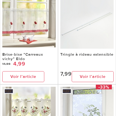
Brise-bise "Carreaux
Tringle à rideau extensible
vichy" Eldo
4,99
14,99
7,99
Voir l’article
Voir l’article
-33%