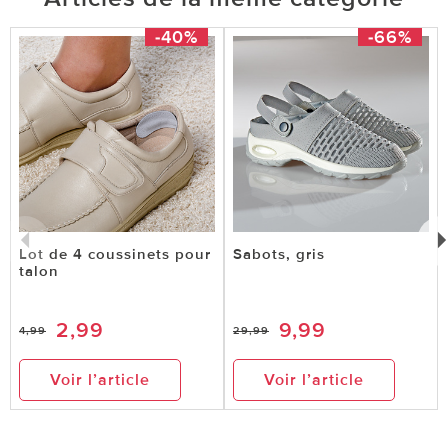
-40%
-66%
Lot de 4 coussinets pour
Sabots, gris
talon
2,99
9,99
4,99
29,99
Voir l’article
Voir l’article