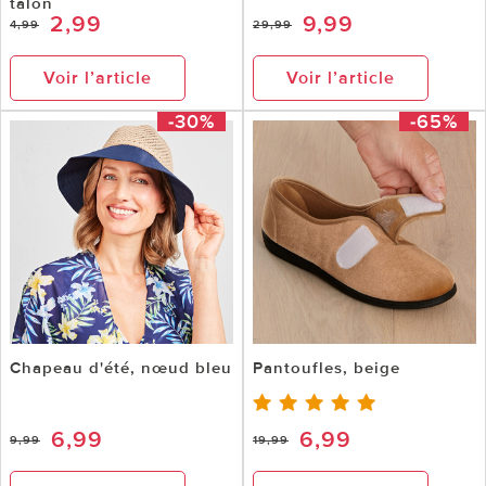
talon
2,99
9,99
4,99
29,99
Voir l’article
Voir l’article
-30%
-65%
Chapeau d'été, nœud bleu
Pantoufles, beige
6,99
6,99
9,99
19,99