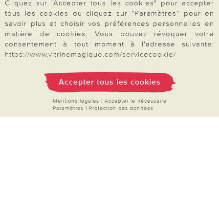
Cliquez sur "Accepter tous les cookies" pour accepter
Demande de catalogue
tous les cookies ou cliquez sur "Paramètres" pour en
Données personnelles
savoir plus et choisir vos préférences personnelles en
matière de cookies. Vous pouvez révoquer votre
Droit de rétractation
consentement à tout moment à l'adresse suivante:
https://www.vitrinemagique.com/servicecookie/
Rétractation
Accepter tous les cookies
Mentions légales
|
Accepter le nécessaire
Paiement & Livraison
Paramètres
|
Protection des données
À propos de nous
Besoin d'aide?
Mentions légales
|
CGV
|
Données & liberté
|
Vie privée & cookies