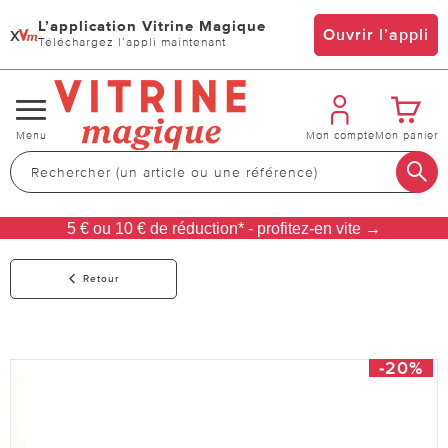
L’application Vitrine Magique
x
Ouvrir l’appli
Téléchargez l’appli maintenant
Changer
Menu
Mon compte
Mon panier
de
navigation
5 € ou 10 € de réduction* - profitez-en vite →
Retour
-20%