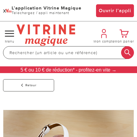
L’application Vitrine Magique
x
Ouvrir l’appli
Téléchargez l’appli maintenant
Changer
Menu
Mon compte
Mon panier
de
navigation
5 € ou 10 € de réduction* - profitez-en vite →
Retour