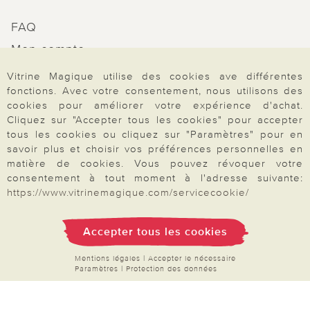
FAQ
Mon compte
Inscription Newsletter
Vitrine Magique utilise des cookies ave différentes
fonctions. Avec votre consentement, nous utilisons des
Demande de catalogue
cookies pour améliorer votre expérience d'achat.
Données personnelles
Cliquez sur "Accepter tous les cookies" pour accepter
tous les cookies ou cliquez sur "Paramètres" pour en
Droit de rétractation
savoir plus et choisir vos préférences personnelles en
Rétractation
matière de cookies. Vous pouvez révoquer votre
consentement à tout moment à l'adresse suivante:
https://www.vitrinemagique.com/servicecookie/
Accepter tous les cookies
Paiement & Livraison
Mentions légales
|
Accepter le nécessaire
Paramètres
|
Protection des données
À propos de nous