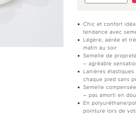
Chic et confort idé
tendance avec seme
Légère, aérée et tr
matin au soir
Semelle de propreté
– agréable sensati
Lanières élastiques 
chaque pied sans p
Semelle compensée 
– pas amorti en do
En polyuréthane/poly
pointure lors de v