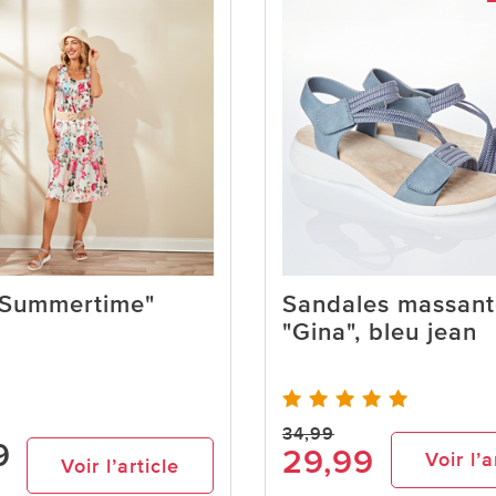
"Summertime"
Sandales massant
"Gina", bleu jean
34,99
9
29,99
Voir l’a
Voir l’article