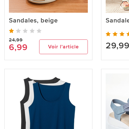
Sandales, beige
Sandale
24,99
29,9
6,99
Voir l’article