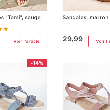
s "Tami", sauge
Sandales, marron
9
29,99
Voir l’article
Voir l’
-14%