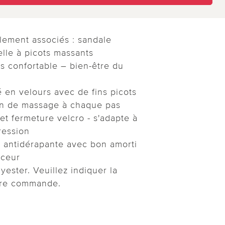
alement associés : sandale
lle à picots massants
ès confortable – bien-être du
 en velours avec de fins picots
on de massage à chaque pas
et fermeture velcro - s'adapte à
ression
antidérapante avec bon amorti
uceur
ester. Veuillez indiquer la
otre commande.