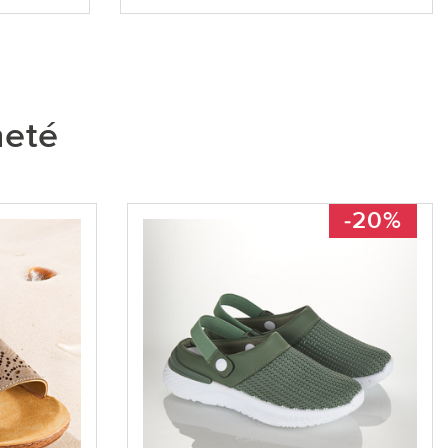
heté
-20%