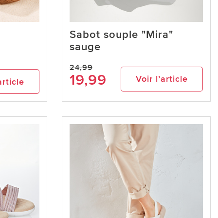
Sabot souple "Mira"
sauge
24,99
19,99
Voir l’article
article