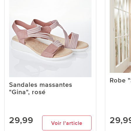
Robe 
Sandales massantes
"Gina", rosé
29,99
29,9
Voir l’article