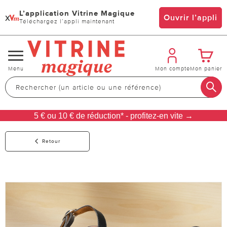
L’application Vitrine Magique
x
Ouvrir l’appli
Téléchargez l’appli maintenant
Changer
Menu
Mon compte
Mon panier
de
navigation
5 € ou 10 € de réduction* - profitez-en vite →
Retour