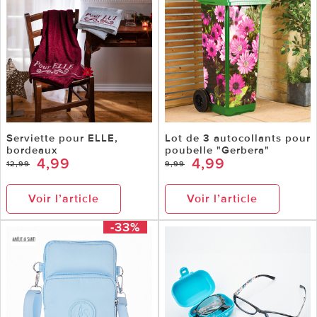
Serviette pour ELLE,
Lot de 3 autocollants pour
bordeaux
poubelle "Gerbera"
4,99
4,99
12,99
9,99
Voir l’article
Voir l’article
-33%