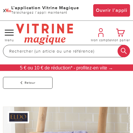
L’application Vitrine Magique
x
Ouvrir l’appli
Téléchargez l’appli maintenant
Changer
Menu
Mon compte
Mon panier
de
navigation
5 € ou 10 € de réduction* - profitez-en vite →
Retour