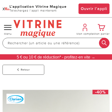
L’application Vitrine Magique
x
Ouvrir l’appli
Téléchargez l’appli maintenant
Changer
Menu
Mon compte
Mon panier
de
navigation
5 € ou 10 € de réduction* - profitez-en vite →
Retour
-40%