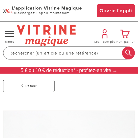
L’application Vitrine Magique
x
Ouvrir l’appli
Téléchargez l’appli maintenant
Changer
Menu
Mon compte
Mon panier
de
navigation
5 € ou 10 € de réduction* - profitez-en vite →
Retour