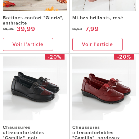
Bottines confort "Gloria",
Mi-bas brillants, rosé
anthracite
39,99
7,99
49,99
14,99
Voir l’article
Voir l’article
-20%
-20%
Chaussures
Chaussures
ultraconfortables
ultraconfortables
"Camilla", noir
"Camilla", bordeaux