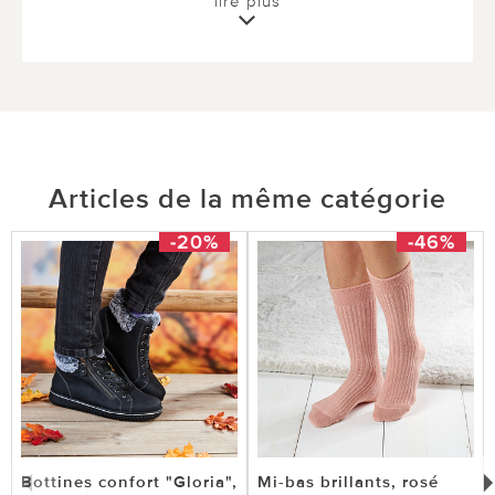
lire plus
0 sur 0 ont trouvé cette évaluation utile.
utile
pas utile
Articles de la même catégorie
-20%
-46%
Bottines confort "Gloria",
Mi-bas brillants, rosé