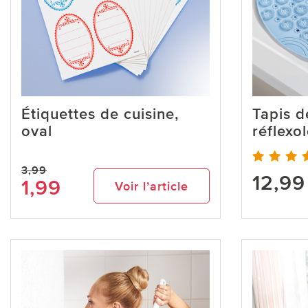
Étiquettes de cuisine,
Tapis 
oval
réflexo
3,99
12,99
1,99
Voir l’article