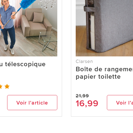
Clarsen
u télescopique
Boîte de rangeme
papier toilette
21,99
16,99
Voir l’article
Voir l’