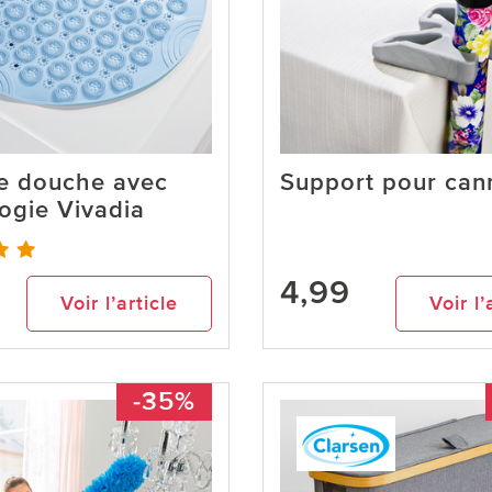
de douche avec
Support pour can
logie Vivadia
4,99
Voir l’article
Voir l’
-35%