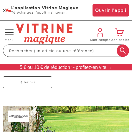
L’application Vitrine Magique
x
Ouvrir l’appli
Téléchargez l’appli maintenant
Changer
Menu
Mon compte
Mon panier
de
navigation
5 € ou 10 € de réduction* - profitez-en vite →
Retour