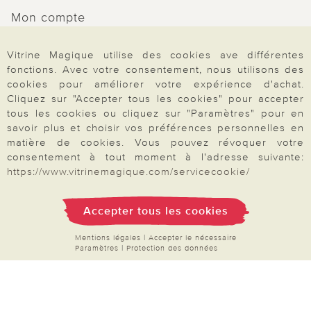
Mon compte
Inscription Newsletter
Vitrine Magique utilise des cookies ave différentes
Demande de catalogue
fonctions. Avec votre consentement, nous utilisons des
Données personnelles
cookies pour améliorer votre expérience d'achat.
Cliquez sur "Accepter tous les cookies" pour accepter
Droit de rétractation
tous les cookies ou cliquez sur "Paramètres" pour en
savoir plus et choisir vos préférences personnelles en
Rétractation
matière de cookies. Vous pouvez révoquer votre
consentement à tout moment à l'adresse suivante:
https://www.vitrinemagique.com/servicecookie/
Paiement & Livraison
Accepter tous les cookies
Mentions légales
|
Accepter le nécessaire
Paramètres
|
Protection des données
À propos de nous