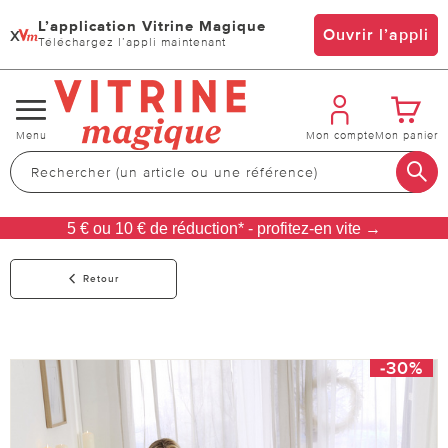
L’application Vitrine Magique
x
Ouvrir l’appli
Téléchargez l’appli maintenant
Changer
Menu
Mon compte
Mon panier
de
navigation
5 € ou 10 € de réduction* - profitez-en vite →
Retour
-30%