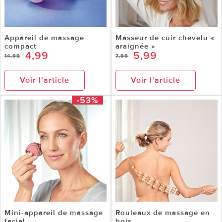
Appareil de massage
Masseur de cuir chevelu «
compact
araignée »
4,99
5,99
14,99
7,99
Voir l’article
Voir l’article
-53%
Mini-appareil de massage
Rouleaux de massage en
facial
bois