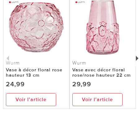
Wurm
Wurm
Vase à décor floral rose
Vase avec décor floral
hauteur 13 cm
rose/rose hauteur 22 cm
24,99
29,99
Voir l’article
Voir l’article