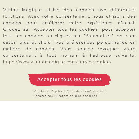
Droit de rétractation
Vitrine Magique utilise des cookies ave différentes
Rétractation
fonctions. Avec votre consentement, nous utilisons des
cookies pour améliorer votre expérience d'achat.
Cliquez sur "Accepter tous les cookies" pour accepter
tous les cookies ou cliquez sur "Paramètres" pour en
savoir plus et choisir vos préférences personnelles en
matière de cookies. Vous pouvez révoquer votre
Paiement & Livraison
consentement à tout moment à l'adresse suivante:
https://www.vitrinemagique.com/servicecookie/
À propos de nous
Accepter tous les cookies
Mentions légales
|
Accepter le nécessaire
Besoin d'aide?
Paramètres
|
Protection des données
Mentions légales
|
CGV
|
Données & liberté
|
Vie privée & cookies
Prix en Euro, TVA légale incluse
©2026 Vitrine Magique