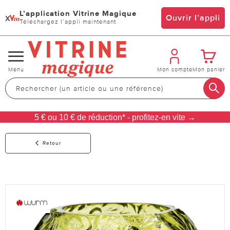
L’application Vitrine Magique
x
Ouvrir l’appli
Téléchargez l’appli maintenant
Changer
Menu
Mon compte
Mon panier
de
navigation
5 € ou 10 € de réduction* - profitez-en vite →
Retour