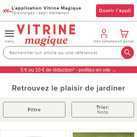
L’application Vitrine Magique
x
Ouvrir l’appli
Téléchargez l’appli maintenant
Changer
Menu
Mon compte
Mon panier
de
navigation
5 € ou 10 € de réduction* - profitez-en vite →
Retrouvez le plaisir de jardiner
Trier:
Filtre
Note