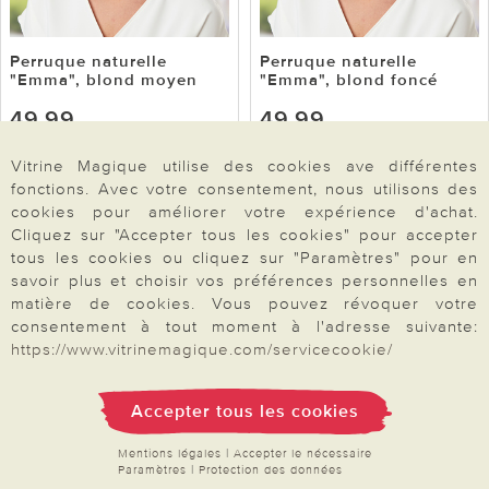
Perruque naturelle
Perruque naturelle
"Emma", blond moyen
"Emma", blond foncé
49,99
49,99
Vitrine Magique utilise des cookies ave différentes
Voir l’article
Voir l’article
fonctions. Avec votre consentement, nous utilisons des
cookies pour améliorer votre expérience d'achat.
Cliquez sur "Accepter tous les cookies" pour accepter
tous les cookies ou cliquez sur "Paramètres" pour en
savoir plus et choisir vos préférences personnelles en
matière de cookies. Vous pouvez révoquer votre
consentement à tout moment à l'adresse suivante:
https://www.vitrinemagique.com/servicecookie/
Accepter tous les cookies
Mentions légales
|
Accepter le nécessaire
Perruque Naturell "Tilda",
Perruque Naturell "Tilda",
Paramètres
|
Protection des données
gris
blond foncé