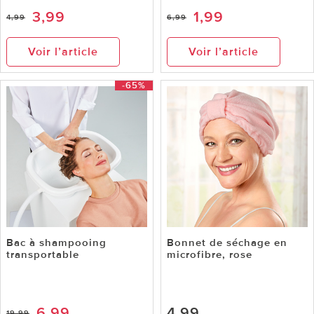
3,99
1,99
4,99
6,99
Voir l’article
Voir l’article
-65%
Bac à shampooing
Bonnet de séchage en
transportable
microfibre, rose
6,99
4,99
19,99