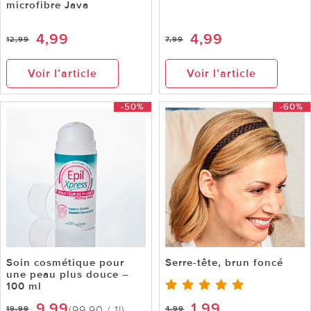
microfibre Java
4,99
4,99
12,99
7,99
Voir l’article
Voir l’article
-50%
-60%
Soin cosmétique pour
Serre-tête, brun foncé
une peau plus douce –
100 ml
9,99
1,99
(99,90 / 1l)
19,99
4,99