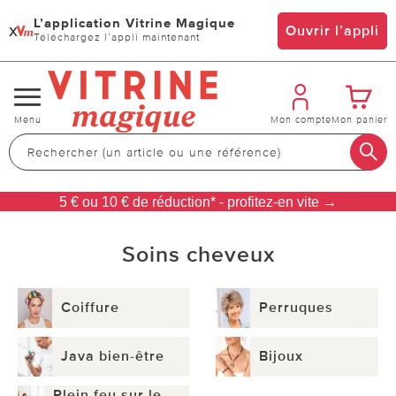
L’application Vitrine Magique
x
Ouvrir l’appli
Téléchargez l’appli maintenant
Changer
Menu
Mon compte
Mon panier
de
navigation
5 € ou 10 € de réduction* - profitez-en vite →
Soins cheveux
Coiffure
Perruques
Java bien-être
Bijoux
Plein feu sur le