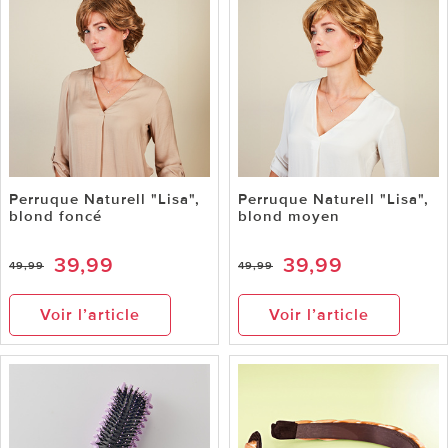
Perruque Naturell "Lisa",
Perruque Naturell "Lisa",
blond foncé
blond moyen
39,99
39,99
49,99
49,99
Voir l’article
Voir l’article