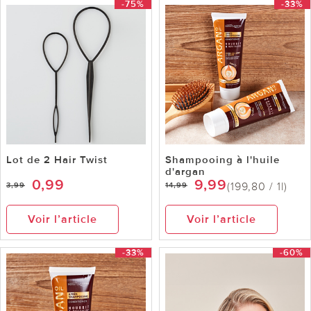
-75%
-33%
Lot de 2 Hair Twist
Shampooing à l'huile
d'argan
0,99
9,99
(199,80 / 1l)
3,99
14,99
Voir l’article
Voir l’article
-33%
-60%