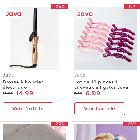
-25%
-12%
Java
Java
Brosse à boucler
Lot de 10 pinces à
électrique
cheveux alligator Java
14,99
6,99
19,99
7,99
Voir l’article
Voir l’article
-20%
-33%