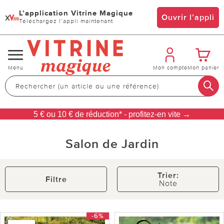
L’application Vitrine Magique
x
Ouvrir l’appli
Téléchargez l’appli maintenant
Changer
Menu
Mon compte
Mon panier
de
navigation
5 € ou 10 € de réduction* - profitez-en vite →
Salon de Jardin
Trier:
Filtre
Note
-6%