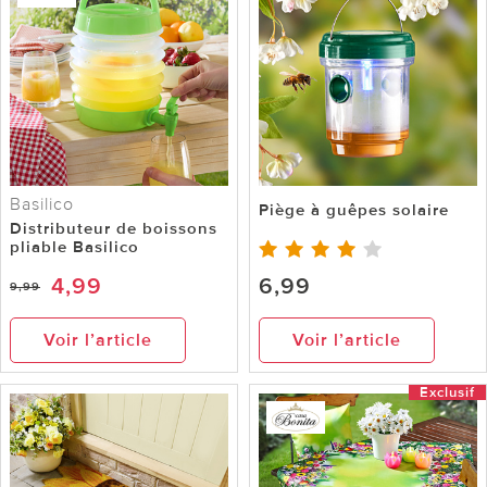
Basilico
Piège à guêpes solaire
Distributeur de boissons
pliable Basilico
4,99
6,99
9,99
Voir l’article
Voir l’article
Exclusif