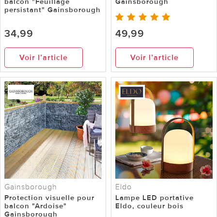
balcon "Feuillage
Gainsborough
persistant" Gainsborough
34,99
49,99
Voir l’article
Voir l’article
Gainsborough
Eldo
Protection visuelle pour
Lampe LED portative
balcon "Ardoise"
Eldo, couleur bois
Gainsborough