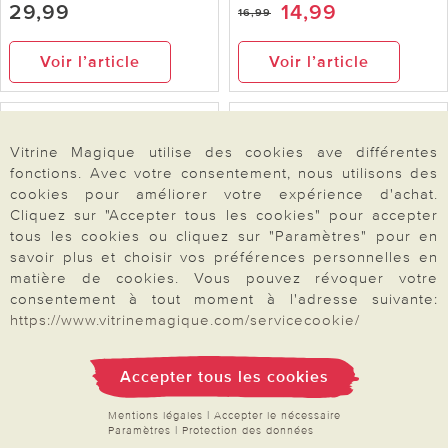
29,99
14,99
16,99
Voir l’article
Voir l’article
Vitrine Magique utilise des cookies ave différentes
fonctions. Avec votre consentement, nous utilisons des
cookies pour améliorer votre expérience d'achat.
Cliquez sur "Accepter tous les cookies" pour accepter
tous les cookies ou cliquez sur "Paramètres" pour en
savoir plus et choisir vos préférences personnelles en
matière de cookies. Vous pouvez révoquer votre
consentement à tout moment à l'adresse suivante:
https://www.vitrinemagique.com/servicecookie/
Eldo
Housse pour parasol
Coussin de siège jaune
soleil Eldo 37 x 37 cm
Accepter tous les cookies
7,99
12,99
Mentions légales
|
Accepter le nécessaire
Paramètres
|
Protection des données