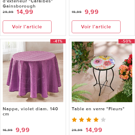
d'extérieur "Caraïbes"
Gainsborough
14,99
9,99
29,99
19,99
Voir l’article
Voir l’article
-41%
-50%
Nappe, violet diam. 140
Table en verre "Fleurs"
cm
9,99
14,99
16,99
29,99