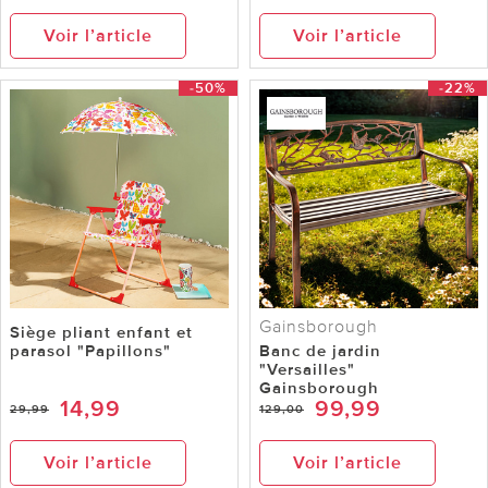
Voir l’article
Voir l’article
-50%
-22%
Gainsborough
Siège pliant enfant et
parasol "Papillons"
Banc de jardin
"Versailles"
Gainsborough
14,99
99,99
29,99
129,00
Voir l’article
Voir l’article