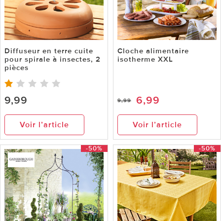
Diffuseur en terre cuite
Cloche alimentaire
pour spirale à insectes, 2
isotherme XXL
pièces
9,99
6,99
9,99
Voir l’article
Voir l’article
-50%
-50%