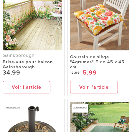
Gainsborough
Coussin de siège
Brise-vue pour balcon
"Agrumes" Eldo 45 x 45
Gainsborough
cm
34,99
5,99
12,99
Voir l’article
Voir l’article