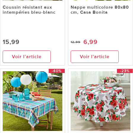
Coussin résistant aux
Nappe multicolore 80x80
intempéries bleu-blanc
cm, Casa Bonita
15,99
6,99
12,99
Voir l’article
Voir l’article
-40%
-23%