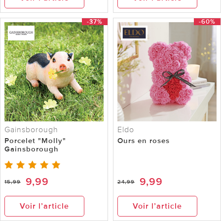
-37%
-60%
Gainsborough
Eldo
Porcelet "Molly"
Ours en roses
Gainsborough
9,99
9,99
15,99
24,99
Voir l’article
Voir l’article