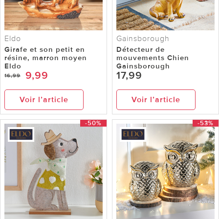
Eldo
Gainsborough
Girafe et son petit en
Détecteur de
résine, marron moyen
mouvements Chien
Eldo
Gainsborough
9,99
17,99
16,99
Voir l’article
Voir l’article
-50%
-53%