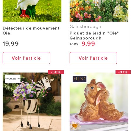
Gainsborough
Détecteur de mouvement
Oie
Piquet de jardin "Oie"
Gainsborough
19,99
9,99
17,99
Voir l’article
Voir l’article
-50%
-37%