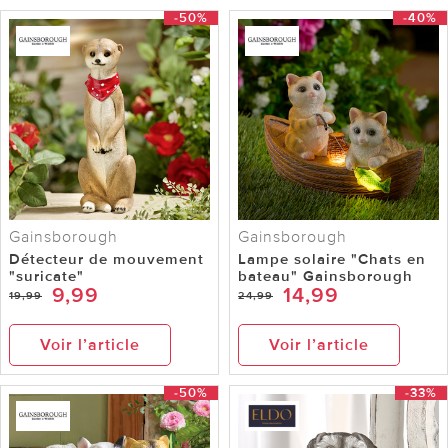
-50%
-40%
Gainsborough
Gainsborough
Détecteur de mouvement
Lampe solaire "Chats en
"suricate"
bateau" Gainsborough
9,99
14,99
19,99
24,99
Voir l’article
Voir l’article
-50%
-33%