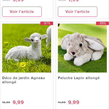
Voir l’article
Voir l’article
-37%
-33%
Déco de jardin Agneau
Peluche Lapin allongé
allongé
9,99
9,99
15,99
14,99