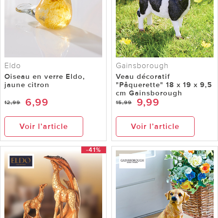
Eldo
Gainsborough
Oiseau en verre Eldo,
Veau décoratif
jaune citron
"Pâquerette" 18 x 19 x 9,5
cm Gainsborough
6,99
9,99
12,99
15,99
Voir l’article
Voir l’article
-41%