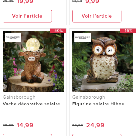
19,99
9,99
29,99
19,99
Voir l’article
Voir l’article
-50%
-16%
Gainsborough
Gainsborough
Vache décorative solaire
Figurine solaire Hibou
14,99
24,99
29,99
29,99