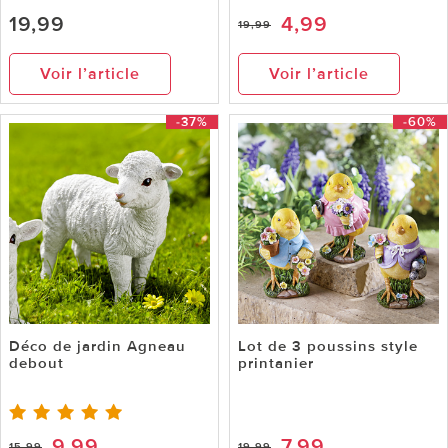
19,99
4,99
19,99
Voir l’article
Voir l’article
-37%
-60%
Déco de jardin Agneau
Lot de 3 poussins style
debout
printanier
9,99
7,99
15,99
19,99