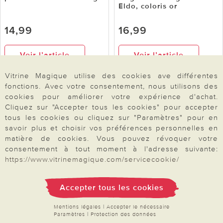
Eldo, coloris or
14,99
16,99
Voir l’article
Voir l’article
Vitrine Magique utilise des cookies ave différentes
fonctions. Avec votre consentement, nous utilisons des
cookies pour améliorer votre expérience d'achat.
Cliquez sur "Accepter tous les cookies" pour accepter
tous les cookies ou cliquez sur "Paramètres" pour en
savoir plus et choisir vos préférences personnelles en
matière de cookies. Vous pouvez révoquer votre
consentement à tout moment à l'adresse suivante:
https://www.vitrinemagique.com/servicecookie/
Accepter tous les cookies
Gainsborough
Gainsborough
Hibou solaire
Dragon avec boule
Gainsborough
solaire Gainsborough
Mentions légales
|
Accepter le nécessaire
Paramètres
|
Protection des données