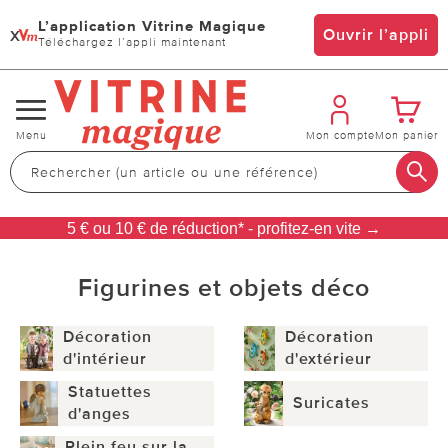
L’application Vitrine Magique
x
Ouvrir l’appli
Téléchargez l’appli maintenant
Changer
Menu
Mon compte
Mon panier
de
navigation
5 € ou 10 € de réduction* - profitez-en vite →
Figurines et objets déco
Décoration
Décoration
d'intérieur
d'extérieur
Statuettes
Suricates
d'anges
Plein feu sur la