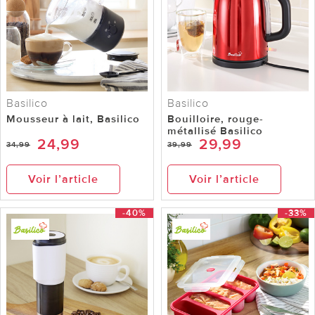
Basilico
Basilico
Mousseur à lait, Basilico
Bouilloire, rouge-
métallisé Basilico
24,99
29,99
34,99
39,99
Voir l’article
Voir l’article
-40%
-33%