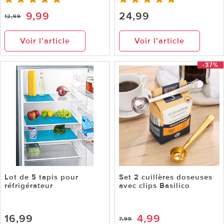
9,99
24,99
12,99
Voir l’article
Voir l’article
-37%
Lot de 5 tapis pour
Set 2 cuillères doseuses
réfrigérateur
avec clips Basilico
16,99
4,99
7,99