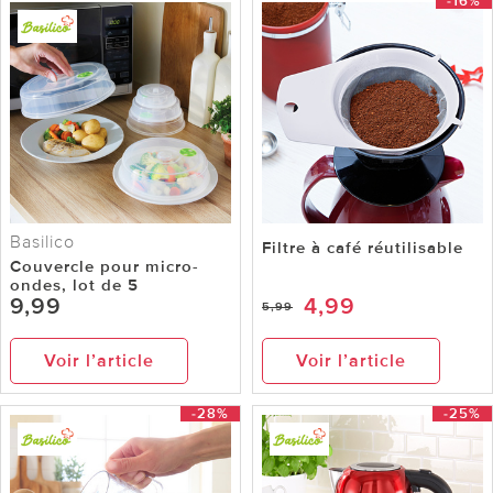
-16%
Basilico
Filtre à café réutilisable
Couvercle pour micro-
ondes, lot de 5
9,99
4,99
5,99
Voir l’article
Voir l’article
-28%
-25%