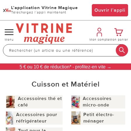
L’application Vitrine Magique
x
Ouvrir l’appli
Téléchargez l’appli maintenant
Changer
Menu
Mon compte
Mon panier
de
navigation
5 € ou 10 € de réduction* - profitez-en vite →
Cuisson et Matériel
Accessoires thé et
Accessoires
café
micro-onde
Accessoires pour
Petit électro-
réfrigérateur
ménager
Tout pour la