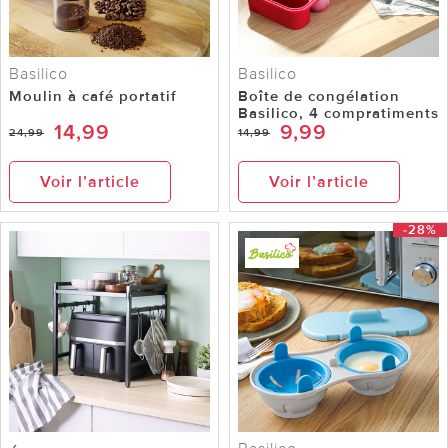
Basilico
Basilico
Moulin à café portatif
Boîte de congélation
Basilico, 4 compratiments
14,99
9,99
24,99
14,99
Voir l’article
Voir l’article
-28%