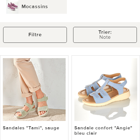
Mocassins
Trier:
Filtre
Note
Sandales "Tami", sauge
Sandale confort "Angie"
bleu clair