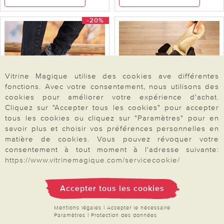
-20%
Vitrine Magique utilise des cookies ave différentes
fonctions. Avec votre consentement, nous utilisons des
cookies pour améliorer votre expérience d'achat.
Cliquez sur "Accepter tous les cookies" pour accepter
tous les cookies ou cliquez sur "Paramètres" pour en
savoir plus et choisir vos préférences personnelles en
Bottines confort "Gloria",
Semelles pour pieds
matière de cookies. Vous pouvez révoquer votre
anthracite
sensibles P. 35 à 39
consentement à tout moment à l'adresse suivante:
https://www.vitrinemagique.com/servicecookie/
39,99
9,99
49,99
Accepter tous les cookies
Voir l’article
Voir l’article
Mentions légales
|
Accepter le nécessaire
Paramètres
|
Protection des données