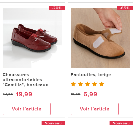
-20%
-65%
Chaussures
Pantoufles, beige
ultraconfortables
"Camilla", bordeaux
19,99
6,99
24,99
19,99
Voir l’article
Voir l’article
Nouveau
Nouveau