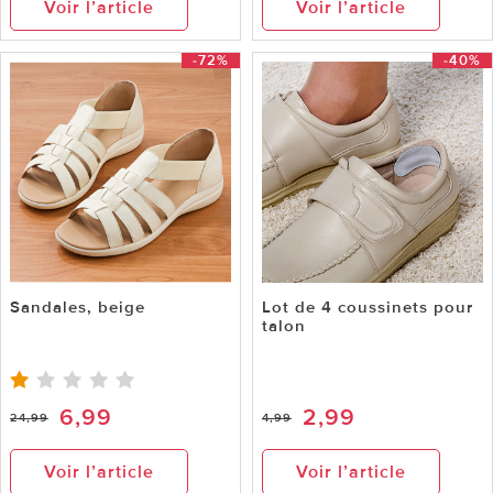
Voir l’article
Voir l’article
-72%
-40%
Sandales, beige
Lot de 4 coussinets pour
talon
6,99
2,99
24,99
4,99
Voir l’article
Voir l’article