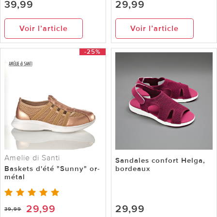
39,99
29,99
Voir l’article
Voir l’article
-25%
Amelie di Santi
Sandales confort Helga,
Baskets d'été "Sunny" or-
bordeaux
métal
29,99
29,99
39,99