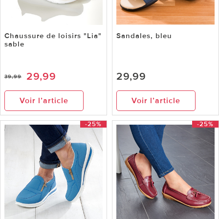
Chaussure de loisirs "Lia"
Sandales, bleu
sable
29,99
29,99
39,99
Voir l’article
Voir l’article
-25%
-25%