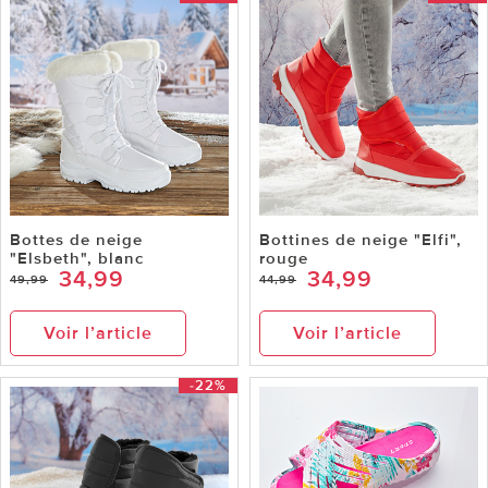
Bottes de neige
Bottines de neige "Elfi",
"Elsbeth", blanc
rouge
34,99
34,99
49,99
44,99
Voir l’article
Voir l’article
-22%