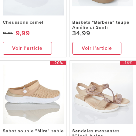
Chaussons camel
Baskets "Barbara" taupe
Amélie di Santi
9,99
34,99
19,99
Voir l’article
Voir l’article
-20%
-14%
Sabot souple "Mira" sable
Sandales massantes
"Gina", beige