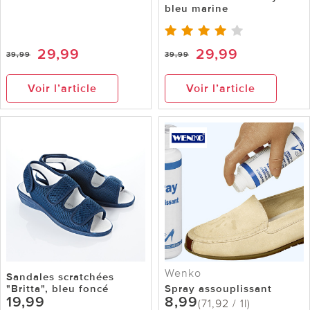
bleu marine
29,99
29,99
39,99
39,99
Voir l’article
Voir l’article
Wenko
Sandales scratchées
"Britta", bleu foncé
Spray assouplissant
19,99
8,99
(71,92 / 1l)