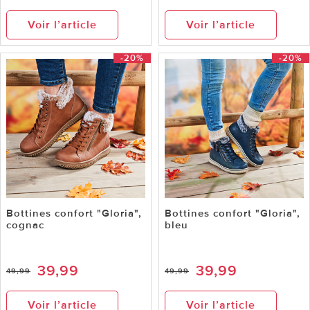
Voir l’article
Voir l’article
-20%
-20%
Bottines confort "Gloria",
Bottines confort "Gloria",
cognac
bleu
39,99
39,99
49,99
49,99
Voir l’article
Voir l’article