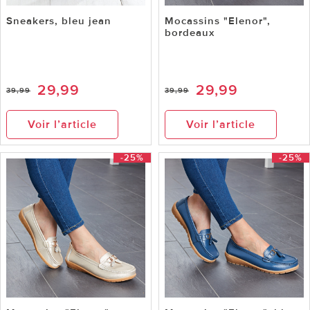
Sneakers, bleu jean
Mocassins "Elenor",
bordeaux
29,99
29,99
39,99
39,99
Voir l’article
Voir l’article
-25%
-25%