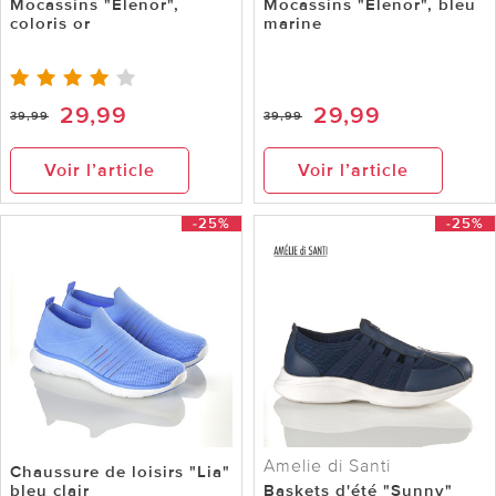
Mocassins "Elenor",
Mocassins "Elenor", bleu
coloris or
marine
29,99
29,99
39,99
39,99
Voir l’article
Voir l’article
-25%
-25%
Amelie di Santi
Chaussure de loisirs "Lia"
bleu clair
Baskets d'été "Sunny"