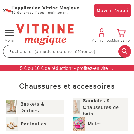
L’application Vitrine Magique
x
Ouvrir l’appli
Téléchargez l’appli maintenant
Changer
Menu
Mon compte
Mon panier
de
navigation
5 € ou 10 € de réduction* - profitez-en vite →
Chaussures et accessoires
Sandales &
Baskets &
Chaussures de
Derbies
bain
Pantoufles
Mules